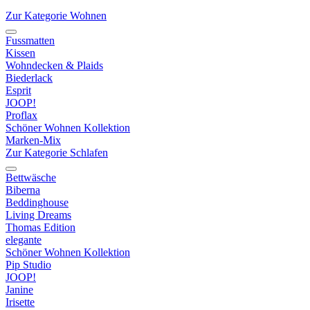
Zur Kategorie Wohnen
Fussmatten
Kissen
Wohndecken & Plaids
Biederlack
Esprit
JOOP!
Proflax
Schöner Wohnen Kollektion
Marken-Mix
Zur Kategorie Schlafen
Bettwäsche
Biberna
Beddinghouse
Living Dreams
Thomas Edition
elegante
Schöner Wohnen Kollektion
Pip Studio
JOOP!
Janine
Irisette