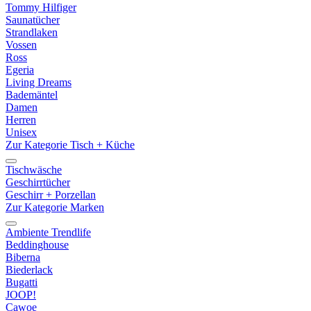
Tommy Hilfiger
Saunatücher
Strandlaken
Vossen
Ross
Egeria
Living Dreams
Bademäntel
Damen
Herren
Unisex
Zur Kategorie Tisch + Küche
Tischwäsche
Geschirrtücher
Geschirr + Porzellan
Zur Kategorie Marken
Ambiente Trendlife
Beddinghouse
Biberna
Biederlack
Bugatti
JOOP!
Cawoe