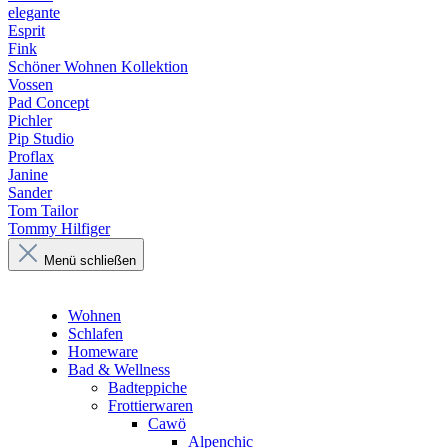
elegante
Esprit
Fink
Schöner Wohnen Kollektion
Vossen
Pad Concept
Pichler
Pip Studio
Proflax
Janine
Sander
Tom Tailor
Tommy Hilfiger
Menü schließen
Wohnen
Schlafen
Homeware
Bad & Wellness
Badteppiche
Frottierwaren
Cawö
Alpenchic