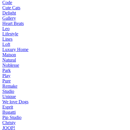
Code
Cute Cats
Delight
Gallery
Heart Beats
Leo
Lifestyle
Lines
Loft
Luxury Home
Maison
Natural
Noblesse
Park
Play
Pure
Remake
Studio
Unique
We love Dogs
Esprit
Bugatti
Pip Studio
Christy
JOOP!