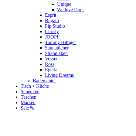
Unique
We love Dogs
Esprit
Bugatti
Pip Studio
Christy
JOOP!
Tommy Hilfiger
Saunatücher
Strandlaken
Vossen
Ross
Egeria
Living Dreams
Bademäntel
Tisch + Küche
Schenken
Taschen
Marken
Sale %