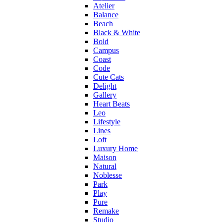
Atelier
Balance
Beach
Black & White
Bold
Campus
Coast
Code
Cute Cats
Delight
Gallery
Heart Beats
Leo
Lifestyle
Lines
Loft
Luxury Home
Maison
Natural
Noblesse
Park
Play
Pure
Remake
Studio