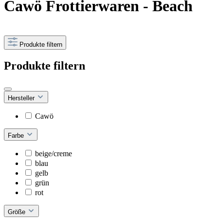
Cawö Frottierwaren - Beach
Produkte filtern
Produkte filtern
Hersteller
Cawö
Farbe
beige/creme
blau
gelb
grün
rot
Größe