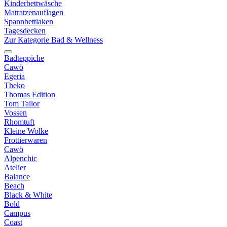
Kinderbettwäsche
Matratzenauflagen
Spannbettlaken
Tagesdecken
Zur Kategorie Bad & Wellness
Badteppiche
Cawö
Egeria
Theko
Thomas Edition
Tom Tailor
Vossen
Rhomtuft
Kleine Wolke
Frottierwaren
Cawö
Alpenchic
Atelier
Balance
Beach
Black & White
Bold
Campus
Coast