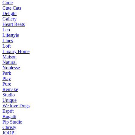
Code
Cute Cats
Delight
Gallery
Heart Beats
Leo
Lifestyle
Lines
Loft
Luxury Home
Maison
Natural
Noblesse
Park
Play
Pure
Remake
Studio
Unique
We love Dogs
Esprit
Bugatti
Pip Studio
Christy
JOOP!