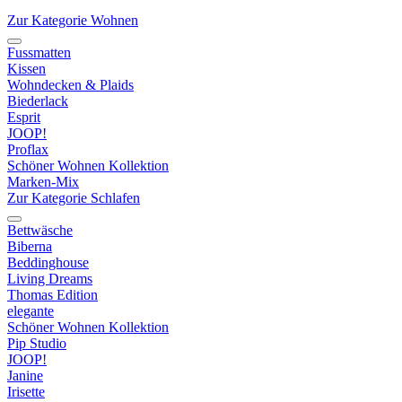
Zur Kategorie Wohnen
Fussmatten
Kissen
Wohndecken & Plaids
Biederlack
Esprit
JOOP!
Proflax
Schöner Wohnen Kollektion
Marken-Mix
Zur Kategorie Schlafen
Bettwäsche
Biberna
Beddinghouse
Living Dreams
Thomas Edition
elegante
Schöner Wohnen Kollektion
Pip Studio
JOOP!
Janine
Irisette