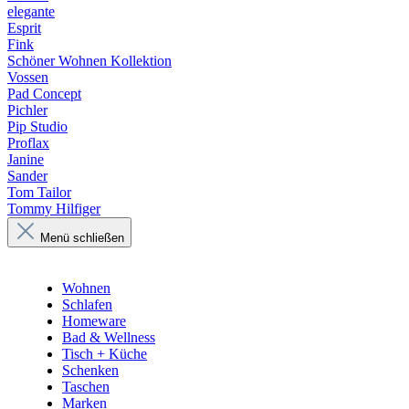
elegante
Esprit
Fink
Schöner Wohnen Kollektion
Vossen
Pad Concept
Pichler
Pip Studio
Proflax
Janine
Sander
Tom Tailor
Tommy Hilfiger
Menü schließen
Wohnen
Schlafen
Homeware
Bad & Wellness
Tisch + Küche
Schenken
Taschen
Marken