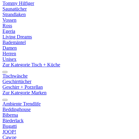
Tommy Hilfiger
Saunatücher
Strandlaken
Vossen
Ross
Egeria
Living Dreams
Bademäntel
Damen
Herren
Unisex
Zur Kategorie Tisch + Küche
Tischwäsche
Geschirrtücher
Geschirr + Porzellan
Zur Kategorie Marken
Ambiente Trendlife
Beddinghouse
Biberna
Biederlack
Bugatti
JOOP!
Cawoe