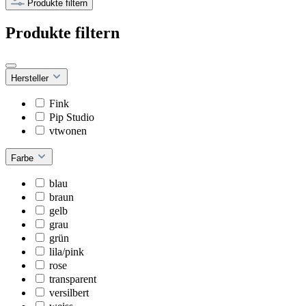
Produkte filtern
Produkte filtern
Hersteller
Fink
Pip Studio
vtwonen
Farbe
blau
braun
gelb
grau
grün
lila/pink
rose
transparent
versilbert