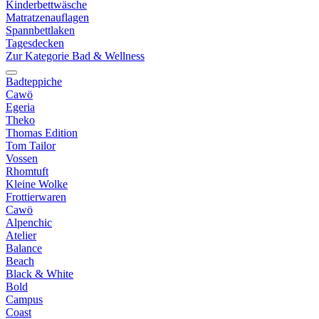
Kinderbettwäsche
Matratzenauflagen
Spannbettlaken
Tagesdecken
Zur Kategorie Bad & Wellness
Badteppiche
Cawö
Egeria
Theko
Thomas Edition
Tom Tailor
Vossen
Rhomtuft
Kleine Wolke
Frottierwaren
Cawö
Alpenchic
Atelier
Balance
Beach
Black & White
Bold
Campus
Coast