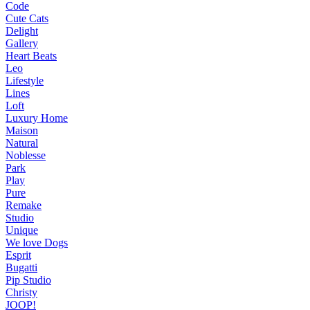
Code
Cute Cats
Delight
Gallery
Heart Beats
Leo
Lifestyle
Lines
Loft
Luxury Home
Maison
Natural
Noblesse
Park
Play
Pure
Remake
Studio
Unique
We love Dogs
Esprit
Bugatti
Pip Studio
Christy
JOOP!