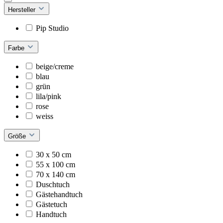
Hersteller
Pip Studio
Farbe
beige/creme
blau
grün
lila/pink
rose
weiss
Größe
30 x 50 cm
55 x 100 cm
70 x 140 cm
Duschtuch
Gästehandtuch
Gästetuch
Handtuch