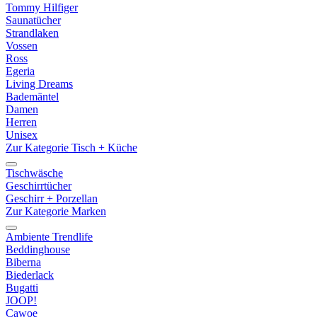
Tommy Hilfiger
Saunatücher
Strandlaken
Vossen
Ross
Egeria
Living Dreams
Bademäntel
Damen
Herren
Unisex
Zur Kategorie Tisch + Küche
Tischwäsche
Geschirrtücher
Geschirr + Porzellan
Zur Kategorie Marken
Ambiente Trendlife
Beddinghouse
Biberna
Biederlack
Bugatti
JOOP!
Cawoe