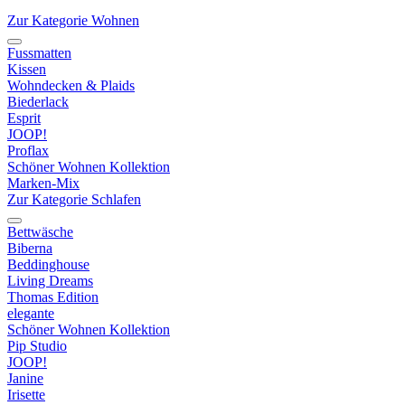
Zur Kategorie Wohnen
Fussmatten
Kissen
Wohndecken & Plaids
Biederlack
Esprit
JOOP!
Proflax
Schöner Wohnen Kollektion
Marken-Mix
Zur Kategorie Schlafen
Bettwäsche
Biberna
Beddinghouse
Living Dreams
Thomas Edition
elegante
Schöner Wohnen Kollektion
Pip Studio
JOOP!
Janine
Irisette