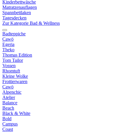
Kinderbettwäsche
Matratzenauflagen
Spannbettlaken
Tagesdecken
Zur Kategorie Bad & Wellness
Badteppiche
Cawö
Egeria
Theko
Thomas Edition
Tom Tailor
Vossen
Rhomtuft
Kleine Wolke
Frottierwaren
Cawö
Alpenchic
Atelier
Balance
Beach
Black & White
Bold
Campus
Coast