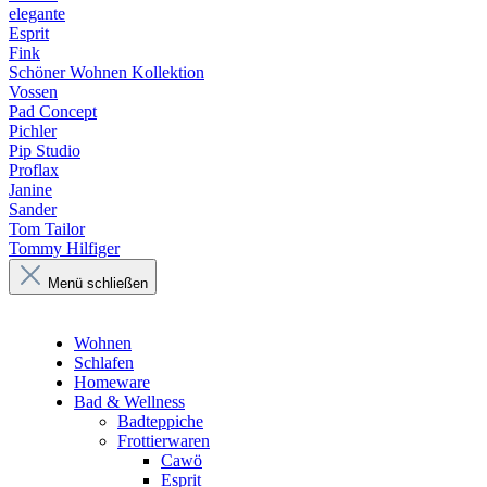
elegante
Esprit
Fink
Schöner Wohnen Kollektion
Vossen
Pad Concept
Pichler
Pip Studio
Proflax
Janine
Sander
Tom Tailor
Tommy Hilfiger
Menü schließen
Wohnen
Schlafen
Homeware
Bad & Wellness
Badteppiche
Frottierwaren
Cawö
Esprit