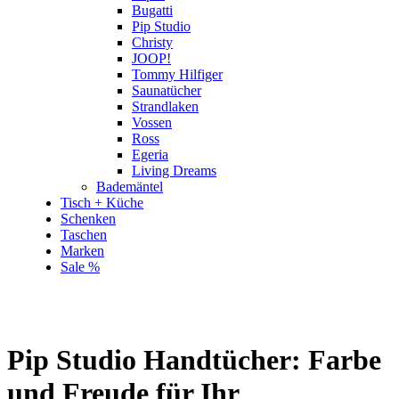
Bugatti
Pip Studio
Christy
JOOP!
Tommy Hilfiger
Saunatücher
Strandlaken
Vossen
Ross
Egeria
Living Dreams
Bademäntel
Tisch + Küche
Schenken
Taschen
Marken
Sale %
Pip Studio Handtücher: Farbe
und Freude für Ihr