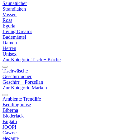
Saunatücher
Strandlaken
Vossen
Ross
Egeria
Living Dreams
Bademäntel
Damen
Herren
Unisex
Zur Kategorie Tisch + Küche
Tischwäsche
Geschirrtücher
Geschirr + Porzellan
Zur Kategorie Marken
Ambiente Trendlife
Beddinghouse
Biberna
Biederlack
Bugatti
JOOP!
Cawoe
elegante