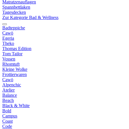
Matratzenauflagen
Spannbettlaken
Tagesdecken
Zur Kategorie Bad & Wellness
Badteppiche
Cawö
Egeria
Theko
Thomas Edition
Tom Tailor
Vossen
Rhomtuft
Kleine Wolke
Frottierwaren
Cawö
Alpenchic
Atelier
Balance
Beach
Black & White
Bold
Campus
Coast
Code