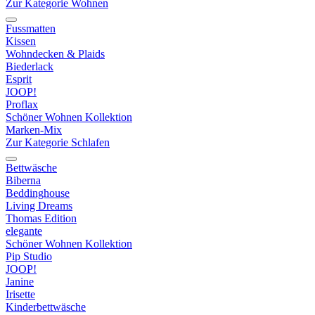
Zur Kategorie Wohnen
Fussmatten
Kissen
Wohndecken & Plaids
Biederlack
Esprit
JOOP!
Proflax
Schöner Wohnen Kollektion
Marken-Mix
Zur Kategorie Schlafen
Bettwäsche
Biberna
Beddinghouse
Living Dreams
Thomas Edition
elegante
Schöner Wohnen Kollektion
Pip Studio
JOOP!
Janine
Irisette
Kinderbettwäsche