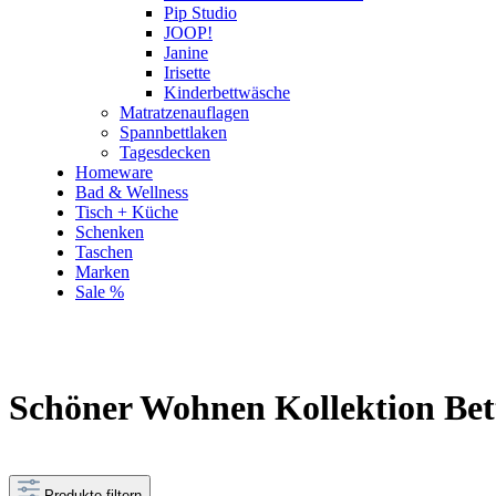
Pip Studio
JOOP!
Janine
Irisette
Kinderbettwäsche
Matratzenauflagen
Spannbettlaken
Tagesdecken
Homeware
Bad & Wellness
Tisch + Küche
Schenken
Taschen
Marken
Sale %
Schöner Wohnen Kollektion Be
Produkte filtern