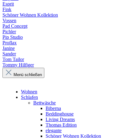
Esprit
Fink
Schöner Wohnen Kollektion
Vossen
Pad Concept
Pichler
Pip Studio
Proflax
Janine
Sander
Tom Tailor
Tommy Hilfiger
Menü schließen
Wohnen
Schlafen
Bettwäsche
Biberna
Beddinghouse
Living Dreams
Thomas Edition
elegante
Schöner Wohnen Kollektion