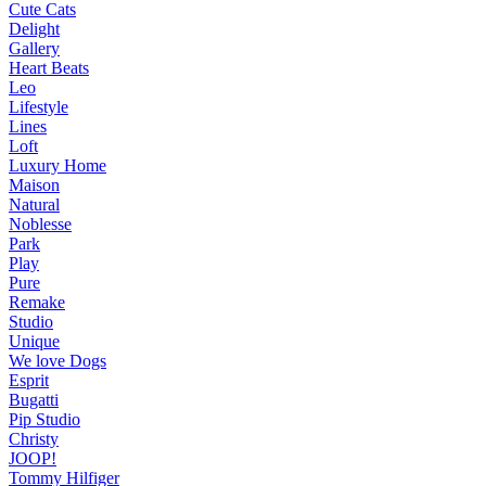
Cute Cats
Delight
Gallery
Heart Beats
Leo
Lifestyle
Lines
Loft
Luxury Home
Maison
Natural
Noblesse
Park
Play
Pure
Remake
Studio
Unique
We love Dogs
Esprit
Bugatti
Pip Studio
Christy
JOOP!
Tommy Hilfiger