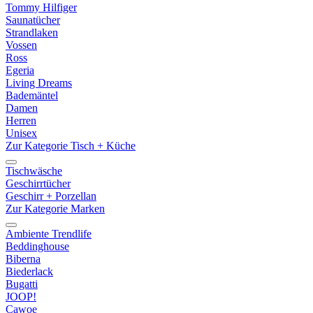
Tommy Hilfiger
Saunatücher
Strandlaken
Vossen
Ross
Egeria
Living Dreams
Bademäntel
Damen
Herren
Unisex
Zur Kategorie Tisch + Küche
Tischwäsche
Geschirrtücher
Geschirr + Porzellan
Zur Kategorie Marken
Ambiente Trendlife
Beddinghouse
Biberna
Biederlack
Bugatti
JOOP!
Cawoe