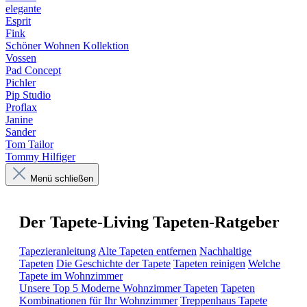
elegante
Esprit
Fink
Schöner Wohnen Kollektion
Vossen
Pad Concept
Pichler
Pip Studio
Proflax
Janine
Sander
Tom Tailor
Tommy Hilfiger
Menü schließen
Der Tapete-Living Tapeten-Ratgeber
Tapezieranleitung
Alte Tapeten entfernen
Nachhaltige
Tapeten
Die Geschichte der Tapete
Tapeten reinigen
Welche
Tapete im Wohnzimmer
Unsere Top 5 Moderne Wohnzimmer Tapeten
Tapeten
Kombinationen für Ihr Wohnzimmer
Treppenhaus Tapete