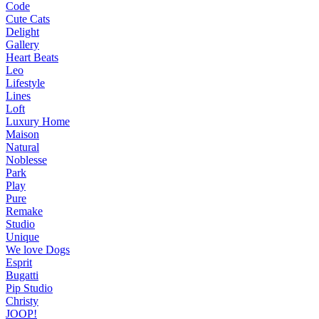
Code
Cute Cats
Delight
Gallery
Heart Beats
Leo
Lifestyle
Lines
Loft
Luxury Home
Maison
Natural
Noblesse
Park
Play
Pure
Remake
Studio
Unique
We love Dogs
Esprit
Bugatti
Pip Studio
Christy
JOOP!