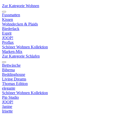
Zur Kategorie Wohnen
Fussmatten
Kissen
Wohndecken & Plaids
Biederlack
Esprit
JOOP!
Proflax
Schöner Wohnen Kollektion
Marken-Mix
Zur Kategorie Schlafen
Bettwäsche
Biberna
Beddinghouse
Living Dreams
Thomas Edition
elegante
Schöner Wohnen Kollektion
Pip Studio
JOOP!
Janine
Irisette