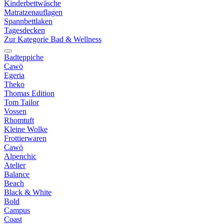
Kinderbettwäsche
Matratzenauflagen
Spannbettlaken
Tagesdecken
Zur Kategorie Bad & Wellness
Badteppiche
Cawö
Egeria
Theko
Thomas Edition
Tom Tailor
Vossen
Rhomtuft
Kleine Wolke
Frottierwaren
Cawö
Alpenchic
Atelier
Balance
Beach
Black & White
Bold
Campus
Coast