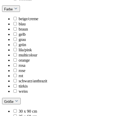
Farbe
beige/creme
blau
braun
gelb
grau
grün
lila/pink
multicolour
orange
rosa
rose
rot
schwarz/anthrazit
türkis
weiss
Größe
30 x 90 cm