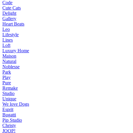
Code
Cute Cats
Delight
Gallery
Heart Beats
Leo
Lifestyle
Lines
Loft
Luxury Home
Maison
Natural
Noblesse
Park
Play
Pure
Remake
Studio
Unique
We love Dogs
Esprit
Bugatti
Pip Studio
Christy
JOOP!