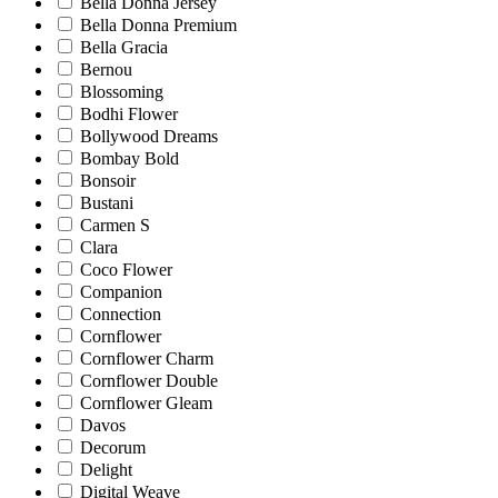
Bella Donna Jersey
Bella Donna Premium
Bella Gracia
Bernou
Blossoming
Bodhi Flower
Bollywood Dreams
Bombay Bold
Bonsoir
Bustani
Carmen S
Clara
Coco Flower
Companion
Connection
Cornflower
Cornflower Charm
Cornflower Double
Cornflower Gleam
Davos
Decorum
Delight
Digital Weave