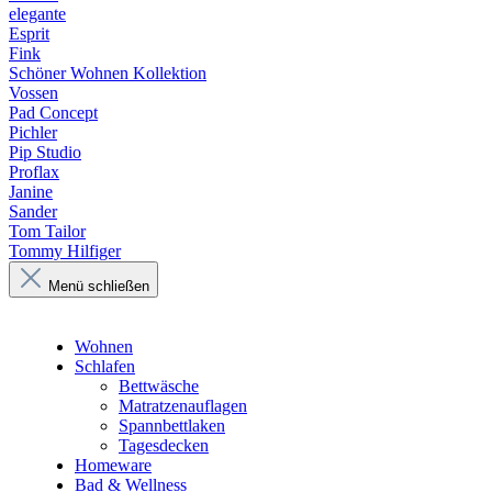
elegante
Esprit
Fink
Schöner Wohnen Kollektion
Vossen
Pad Concept
Pichler
Pip Studio
Proflax
Janine
Sander
Tom Tailor
Tommy Hilfiger
Menü schließen
Wohnen
Schlafen
Bettwäsche
Matratzenauflagen
Spannbettlaken
Tagesdecken
Homeware
Bad & Wellness