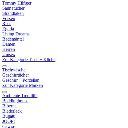
Tommy Hilfiger
Saunatücher
Strandlaken
Vossen
Ross
Egeria
Living Dreams
Bademäntel
Damen
Herren
Unisex
Zur Kategorie Tisch + Küche
Tischwäsche
Geschirrtücher
Geschirr + Porzellan
Zur Kategorie Marken
Ambiente Trendlife
Beddinghouse
Biberna
Biederlack
Bugatti
JOOP!
Cawoe