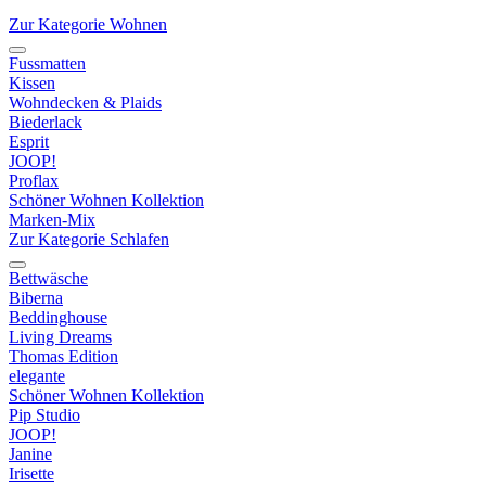
Zur Kategorie Wohnen
Fussmatten
Kissen
Wohndecken & Plaids
Biederlack
Esprit
JOOP!
Proflax
Schöner Wohnen Kollektion
Marken-Mix
Zur Kategorie Schlafen
Bettwäsche
Biberna
Beddinghouse
Living Dreams
Thomas Edition
elegante
Schöner Wohnen Kollektion
Pip Studio
JOOP!
Janine
Irisette