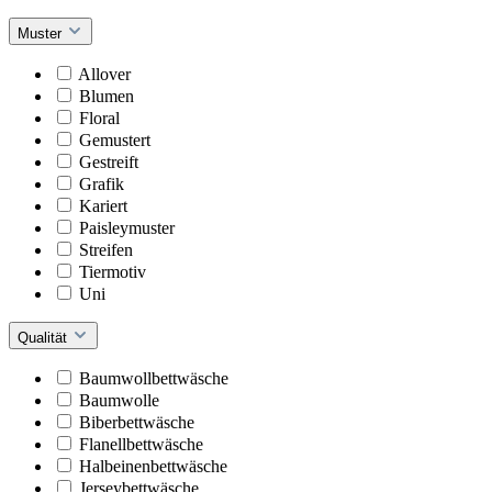
Muster
Allover
Blumen
Floral
Gemustert
Gestreift
Grafik
Kariert
Paisleymuster
Streifen
Tiermotiv
Uni
Qualität
Baumwollbettwäsche
Baumwolle
Biberbettwäsche
Flanellbettwäsche
Halbeinenbettwäsche
Jerseybettwäsche