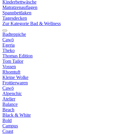
Kinderbettwäsche
Matratzenauflagen
Spannbettlaken
Tagesdecken
Zur Kategorie Bad & Wellness
Badteppiche
Cawö
Egeria
Theko
Thomas Edition
Tom Tailor
Vossen
Rhomtuft
Kleine Wolke
Frottierwaren
Cawö
Alpenchic
Atelier
Balance
Beach
Black & White
Bold
Campus
Coast