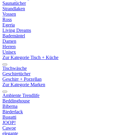
Saunatücher
Strandlaken
Vossen
Ross
Egeria
Living Dreams
Bademäntel
Damen
Herren
Unisex
Zur Kategorie Tisch + Küche
Tischwäsche
Geschirrtücher
Geschirr + Porzellan
Zur Kategorie Marken
Ambiente Trendlife
Beddinghouse
Biberna
Biederlack
Bugatti
JOOP!
Cawoe
elegante