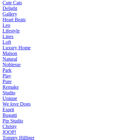
Cute Cats
Delight
Gallery
Heart Beats
Leo
Lifestyle
Lines
Loft
Luxury Home
Maison
Natural
Noblesse
Park
Play
Pure
Remake
Studio
Unique
We love Dogs
Esprit
Bugatti
Pip Studio
Christy
JOOP!
Tommy Hilfiger