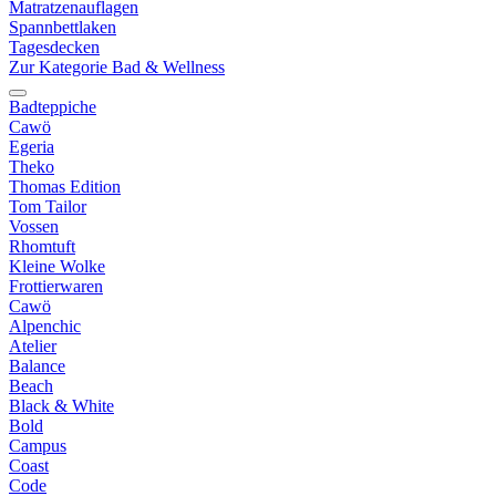
Matratzenauflagen
Spannbettlaken
Tagesdecken
Zur Kategorie Bad & Wellness
Badteppiche
Cawö
Egeria
Theko
Thomas Edition
Tom Tailor
Vossen
Rhomtuft
Kleine Wolke
Frottierwaren
Cawö
Alpenchic
Atelier
Balance
Beach
Black & White
Bold
Campus
Coast
Code