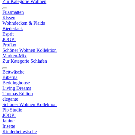
Zur Kategorie Wohnen
Fussmatten
Kissen
Wohndecken & Plaids
Biederlack
Esprit
JOOP!
Proflax
Schöner Wohnen Kollektion
Marken-Mix
Zur Kategorie Schlafen
Bettwäsche
Biberna
Beddinghouse
Living Dreams
Thomas Edition
elegante
Schöner Wohnen Kollektion
Pip Studio
JOOP!
Janine
Irisette
Kinderbettwäsche