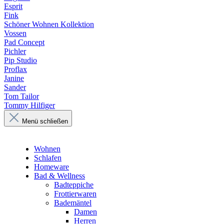
Esprit
Fink
Schöner Wohnen Kollektion
Vossen
Pad Concept
Pichler
Pip Studio
Proflax
Janine
Sander
Tom Tailor
Tommy Hilfiger
Menü schließen
Wohnen
Schlafen
Homeware
Bad & Wellness
Badteppiche
Frottierwaren
Bademäntel
Damen
Herren