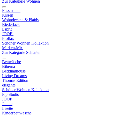
Zur Kategorie Wohnen
Fussmatten
Kissen
Wohndecken & Plaids
Biederlack
Esprit
JOOP!
Proflax
Schöner Wohnen Kollektion
Marken-Mix
Zur Kategorie Schlafen
Bettwäsche
Biberna
Beddinghouse
Living Dreams
Thomas Edition
elegante
Schöner Wohnen Kollektion
Pip Studio
JOOP!
Janine
Irisette
Kinderbettwäsche