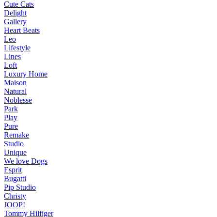
Cute Cats
Delight
Gallery
Heart Beats
Leo
Lifestyle
Lines
Loft
Luxury Home
Maison
Natural
Noblesse
Park
Play
Pure
Remake
Studio
Unique
We love Dogs
Esprit
Bugatti
Pip Studio
Christy
JOOP!
Tommy Hilfiger