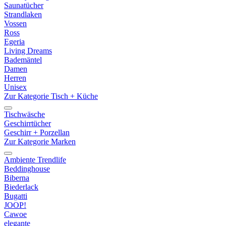
Saunatücher
Strandlaken
Vossen
Ross
Egeria
Living Dreams
Bademäntel
Damen
Herren
Unisex
Zur Kategorie Tisch + Küche
Tischwäsche
Geschirrtücher
Geschirr + Porzellan
Zur Kategorie Marken
Ambiente Trendlife
Beddinghouse
Biberna
Biederlack
Bugatti
JOOP!
Cawoe
elegante