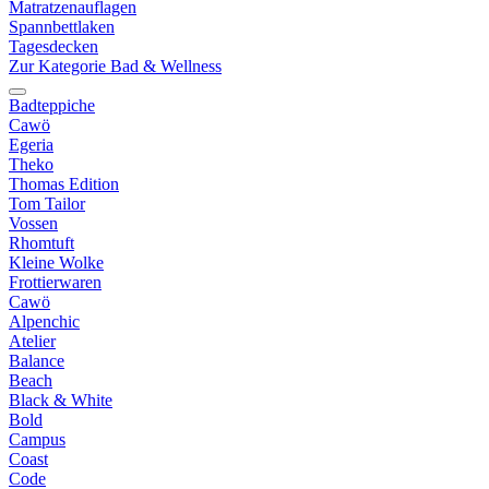
Matratzenauflagen
Spannbettlaken
Tagesdecken
Zur Kategorie Bad & Wellness
Badteppiche
Cawö
Egeria
Theko
Thomas Edition
Tom Tailor
Vossen
Rhomtuft
Kleine Wolke
Frottierwaren
Cawö
Alpenchic
Atelier
Balance
Beach
Black & White
Bold
Campus
Coast
Code