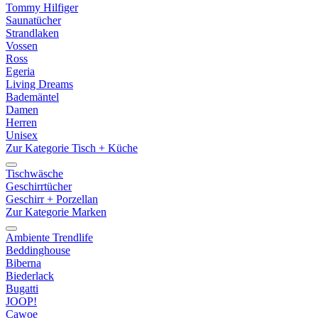
Tommy Hilfiger
Saunatücher
Strandlaken
Vossen
Ross
Egeria
Living Dreams
Bademäntel
Damen
Herren
Unisex
Zur Kategorie Tisch + Küche
Tischwäsche
Geschirrtücher
Geschirr + Porzellan
Zur Kategorie Marken
Ambiente Trendlife
Beddinghouse
Biberna
Biederlack
Bugatti
JOOP!
Cawoe