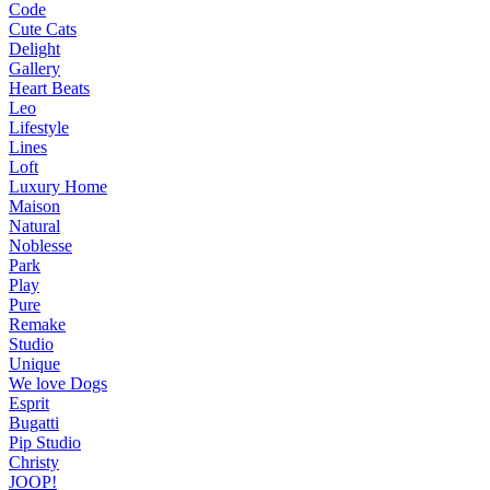
Code
Cute Cats
Delight
Gallery
Heart Beats
Leo
Lifestyle
Lines
Loft
Luxury Home
Maison
Natural
Noblesse
Park
Play
Pure
Remake
Studio
Unique
We love Dogs
Esprit
Bugatti
Pip Studio
Christy
JOOP!