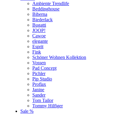
Ambiente Trendlife
Beddinghouse
Biberna
Biederlack
Bugatti
JOOP!
Cawoe
elegante
Esprit
Fink
Schöner Wohnen Kollektion
Vossen
Pad Concept
Pichler
Pip Studio
Proflax
Janine
Sander
Tom Tailor
Tommy Hilfiger
Sale %