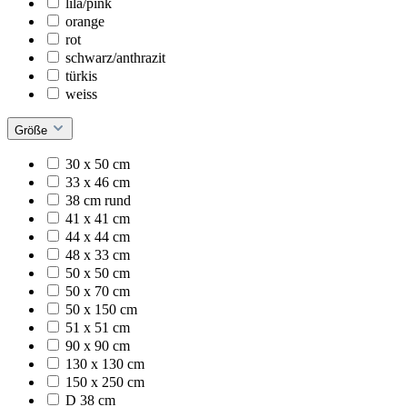
lila/pink
orange
rot
schwarz/anthrazit
türkis
weiss
Größe
30 x 50 cm
33 x 46 cm
38 cm rund
41 x 41 cm
44 x 44 cm
48 x 33 cm
50 x 50 cm
50 x 70 cm
50 x 150 cm
51 x 51 cm
90 x 90 cm
130 x 130 cm
150 x 250 cm
D 38 cm