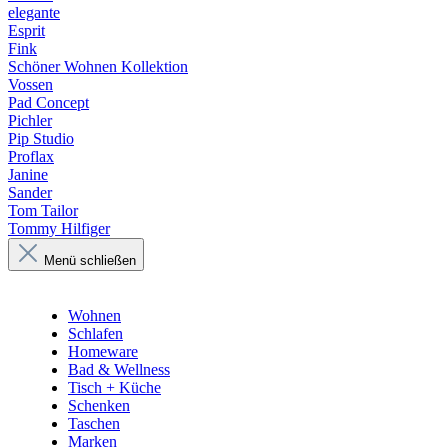
elegante
Esprit
Fink
Schöner Wohnen Kollektion
Vossen
Pad Concept
Pichler
Pip Studio
Proflax
Janine
Sander
Tom Tailor
Tommy Hilfiger
Menü schließen
Wohnen
Schlafen
Homeware
Bad & Wellness
Tisch + Küche
Schenken
Taschen
Marken