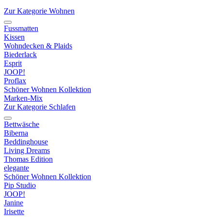
Zur Kategorie Wohnen
Fussmatten
Kissen
Wohndecken & Plaids
Biederlack
Esprit
JOOP!
Proflax
Schöner Wohnen Kollektion
Marken-Mix
Zur Kategorie Schlafen
Bettwäsche
Biberna
Beddinghouse
Living Dreams
Thomas Edition
elegante
Schöner Wohnen Kollektion
Pip Studio
JOOP!
Janine
Irisette