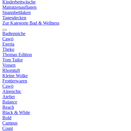
Kinderbettwäsche
Matratzenauflagen
Spannbettlaken
Tagesdecken
Zur Kategorie Bad & Wellness
Badteppiche
Cawö
Egeria
Theko
Thomas Edition
Tom Tailor
Vossen
Rhomtuft
Kleine Wolke
Frottierwaren
Cawö
Alpenchic
Atelier
Balance
Beach
Black & White
Bold
Campus
Coast