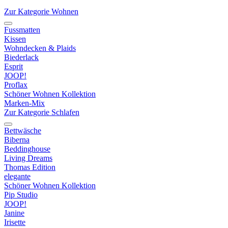
Zur Kategorie Wohnen
Fussmatten
Kissen
Wohndecken & Plaids
Biederlack
Esprit
JOOP!
Proflax
Schöner Wohnen Kollektion
Marken-Mix
Zur Kategorie Schlafen
Bettwäsche
Biberna
Beddinghouse
Living Dreams
Thomas Edition
elegante
Schöner Wohnen Kollektion
Pip Studio
JOOP!
Janine
Irisette