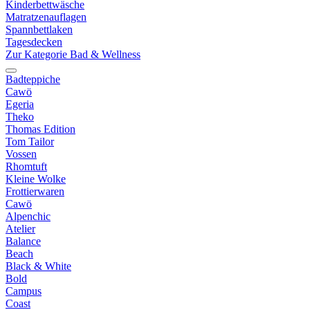
Kinderbettwäsche
Matratzenauflagen
Spannbettlaken
Tagesdecken
Zur Kategorie Bad & Wellness
Badteppiche
Cawö
Egeria
Theko
Thomas Edition
Tom Tailor
Vossen
Rhomtuft
Kleine Wolke
Frottierwaren
Cawö
Alpenchic
Atelier
Balance
Beach
Black & White
Bold
Campus
Coast