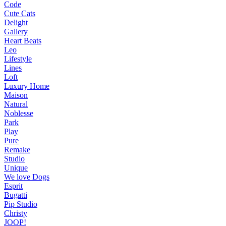
Code
Cute Cats
Delight
Gallery
Heart Beats
Leo
Lifestyle
Lines
Loft
Luxury Home
Maison
Natural
Noblesse
Park
Play
Pure
Remake
Studio
Unique
We love Dogs
Esprit
Bugatti
Pip Studio
Christy
JOOP!