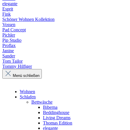
elegante
Esprit
Fink
Schöner Wohnen Kollektion
Vossen
Pad Concept
Pichler
Pip Studio
Proflax
Janine
Sander
Tom Tailor
Tommy Hilfiger
Menü schließen
Wohnen
Schlafen
Bettwäsche
Biberna
Beddinghouse
Living Dreams
Thomas Edition
elegante