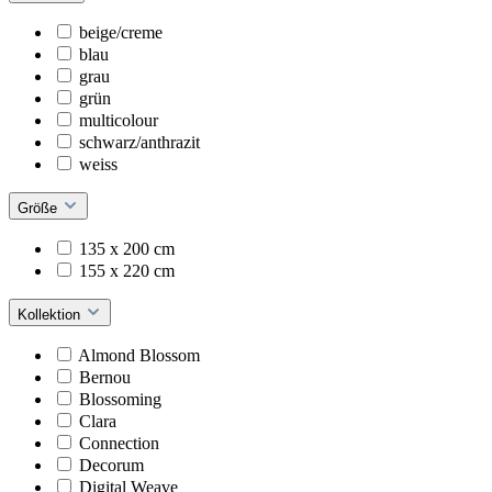
beige/creme
blau
grau
grün
multicolour
schwarz/anthrazit
weiss
Größe
135 x 200 cm
155 x 220 cm
Kollektion
Almond Blossom
Bernou
Blossoming
Clara
Connection
Decorum
Digital Weave