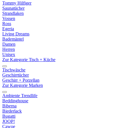
Tommy Hilfiger
Saunatücher
Strandlaken
Vossen
Ross
Egeria
Living Dreams
Bademäntel
Damen
Herren
Unisex
Zur Kategorie Tisch + Küche
Tischwäsche
Geschirrtücher
Geschirr + Porzellan
Zur Kategorie Marken
Ambiente Trendlife
Beddinghouse
Biberna
Biederlack
Bugatti
JOOP!
Cawoe