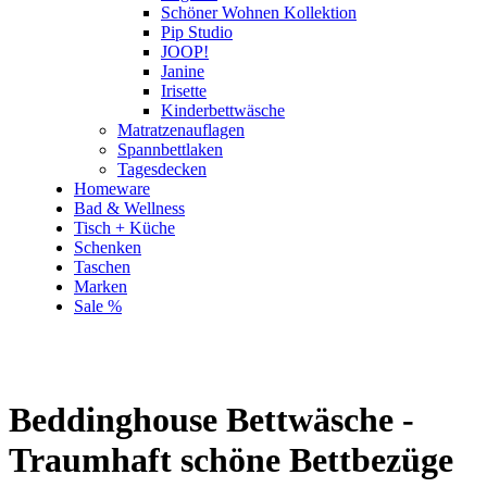
Schöner Wohnen Kollektion
Pip Studio
JOOP!
Janine
Irisette
Kinderbettwäsche
Matratzenauflagen
Spannbettlaken
Tagesdecken
Homeware
Bad & Wellness
Tisch + Küche
Schenken
Taschen
Marken
Sale %
Beddinghouse Bettwäsche -
Traumhaft schöne Bettbezüge