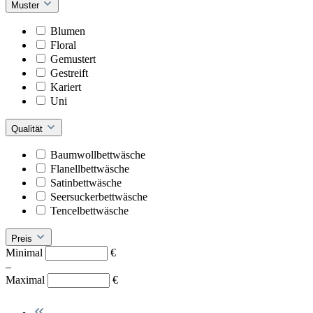
Muster
Blumen
Floral
Gemustert
Gestreift
Kariert
Uni
Qualität
Baumwollbettwäsche
Flanellbettwäsche
Satinbettwäsche
Seersuckerbettwäsche
Tencelbettwäsche
Preis
Minimal
€
–
Maximal
€