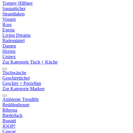
Tommy Hilfiger
Saunatücher
Strandlaken
Vossen
Ross
Egeria
Living Dreams
Bademäntel
Damen
Herren
Unisex
Zur Kategorie Tisch + Küche
Tischwäsche
Geschirrtücher
Geschirr + Porzellan
Zur Kategorie Marken
Ambiente Trendlife
Beddinghouse
Biberna
Biederlack
Bugatti
JOOP!
Cawoe