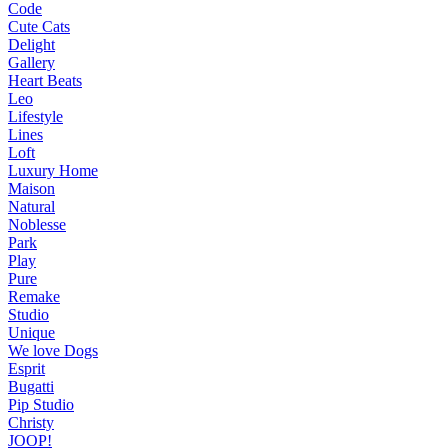
Code
Cute Cats
Delight
Gallery
Heart Beats
Leo
Lifestyle
Lines
Loft
Luxury Home
Maison
Natural
Noblesse
Park
Play
Pure
Remake
Studio
Unique
We love Dogs
Esprit
Bugatti
Pip Studio
Christy
JOOP!