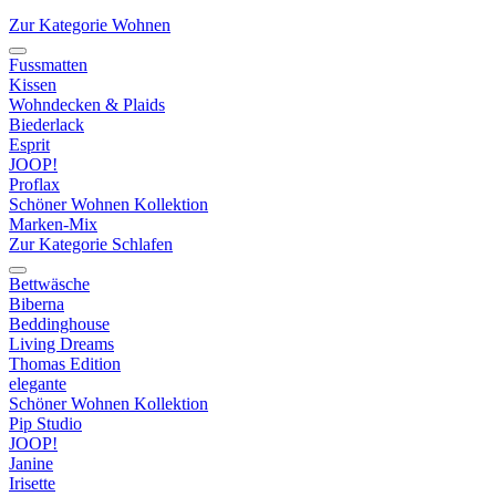
Zur Kategorie Wohnen
Fussmatten
Kissen
Wohndecken & Plaids
Biederlack
Esprit
JOOP!
Proflax
Schöner Wohnen Kollektion
Marken-Mix
Zur Kategorie Schlafen
Bettwäsche
Biberna
Beddinghouse
Living Dreams
Thomas Edition
elegante
Schöner Wohnen Kollektion
Pip Studio
JOOP!
Janine
Irisette