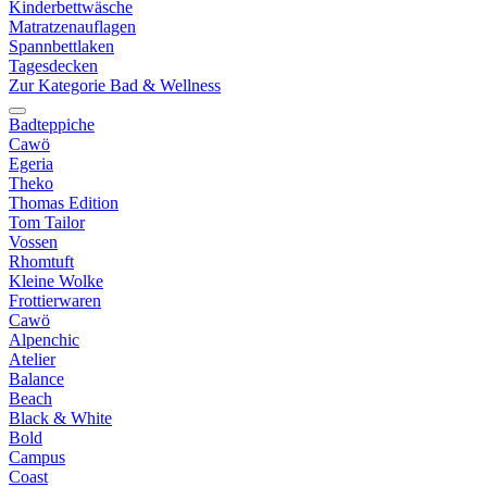
Kinderbettwäsche
Matratzenauflagen
Spannbettlaken
Tagesdecken
Zur Kategorie Bad & Wellness
Badteppiche
Cawö
Egeria
Theko
Thomas Edition
Tom Tailor
Vossen
Rhomtuft
Kleine Wolke
Frottierwaren
Cawö
Alpenchic
Atelier
Balance
Beach
Black & White
Bold
Campus
Coast