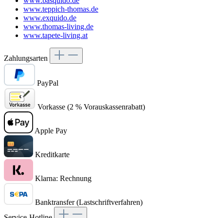
www.basquido.de
www.teppich-thomas.de
www.exquido.de
www.thomas-living.de
www.tapete-living.at
Zahlungsarten
PayPal
Vorkasse (2 % Vorauskassenrabatt)
Apple Pay
Kreditkarte
Klarna: Rechnung
Banktransfer (Lastschriftverfahren)
Service-Hotline