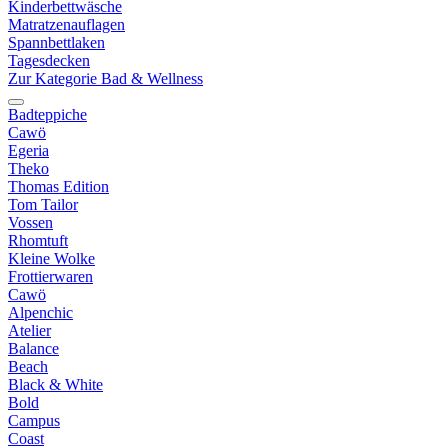
Kinderbettwäsche
Matratzenauflagen
Spannbettlaken
Tagesdecken
Zur Kategorie Bad & Wellness
Badteppiche
Cawö
Egeria
Theko
Thomas Edition
Tom Tailor
Vossen
Rhomtuft
Kleine Wolke
Frottierwaren
Cawö
Alpenchic
Atelier
Balance
Beach
Black & White
Bold
Campus
Coast