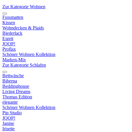
Zur Kategorie Wohnen
Fussmatten
Kissen
Wohndecken & Plaids
Biederlack
Esprit
JOOP!
Proflax
Schöner Wohnen Kollektion
Marken-Mix
Zur Kategorie Schlafen
Bettwäsche
Biberna
Beddinghouse
Living Dreams
Thomas Edition
elegante
Schöner Wohnen Kollektion
Pip Studio
JOOP!
Janine
Irisette