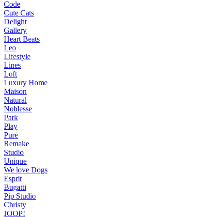
Code
Cute Cats
Delight
Gallery
Heart Beats
Leo
Lifestyle
Lines
Loft
Luxury Home
Maison
Natural
Noblesse
Park
Play
Pure
Remake
Studio
Unique
We love Dogs
Esprit
Bugatti
Pip Studio
Christy
JOOP!