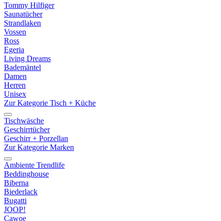
Tommy Hilfiger
Saunatücher
Strandlaken
Vossen
Ross
Egeria
Living Dreams
Bademäntel
Damen
Herren
Unisex
Zur Kategorie Tisch + Küche
Tischwäsche
Geschirrtücher
Geschirr + Porzellan
Zur Kategorie Marken
Ambiente Trendlife
Beddinghouse
Biberna
Biederlack
Bugatti
JOOP!
Cawoe