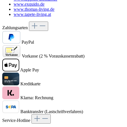
www.exquido.de
www.thomas-living.de
www.tapete-living.at
Zahlungsarten
PayPal
Vorkasse (2 % Vorauskassenrabatt)
Apple Pay
Kreditkarte
Klarna: Rechnung
Banktransfer (Lastschriftverfahren)
Service-Hotline