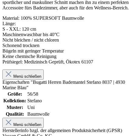
sportlicher und maskuliner Schnitt machen ihn zu einem perfekten
Accessoire fürs Badezimmer, aber auch für den Wellness-Bereich.
Material: 100% SUPERSOFT Baumwolle
Länge:
S - XXL: 120 cm
Maschinenwaschbar bis 40°C
Nicht bleichen / nicht chloren
Schonend trocknen
Bügeln mit geringer Temperatur
Keine chemische Reinigung
Prüfsiegel: Medizinisch Geprüft, Ökotex 61107
Menü schließen
Eigenschaften "Bugatti Herren Bademantel Stefano 8037 | 4930
Marine Blau"
Größe:
56/58
Kollektion:
Stefano
Muster:
Uni
Qualität:
Baumwolle
Menü schließen
Herstellerinfo bzgl. der allgemeinen Produktsicherheit (GPSR)
Vossen GmbH & Co. KG