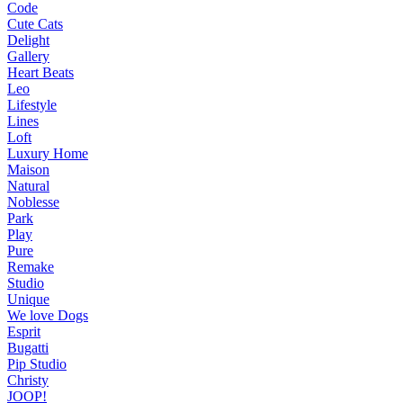
Code
Cute Cats
Delight
Gallery
Heart Beats
Leo
Lifestyle
Lines
Loft
Luxury Home
Maison
Natural
Noblesse
Park
Play
Pure
Remake
Studio
Unique
We love Dogs
Esprit
Bugatti
Pip Studio
Christy
JOOP!