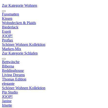
Zur Kategorie Wohnen
Fussmatten
Kissen
Wohndecken & Plaids
Biederlack
Esprit
JOOP!
Proflax
Schöner Wohnen Kollektion
Marken-Mix
Zur Kategorie Schlafen
Bettwäsche
Biberna
Beddinghouse
Living Dreams
Thomas Edition
elegante
Schöner Wohnen Kollektion
Pip Studio
JOOP!
Janine
Irisette