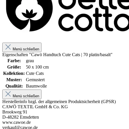
Menü schließen
Eigenschaften "Cawö Handtuch Cute Cats | 70 platin/basalt"
Farbe:
grau
Größe:
50 x 100 cm
Kollektion:
Cute Cats
Muster:
Gemustert
Qualität:
Baumwolle
Menü schließen
Herstellerinfo bzgl. der allgemeinen Produktsicherheit (GPSR)
CAWÖ TEXTIL GmbH & Co. KG
Brookweg 91
D-48282 Emsdetten
www.cawoe.de
verkauf@cawoe.de