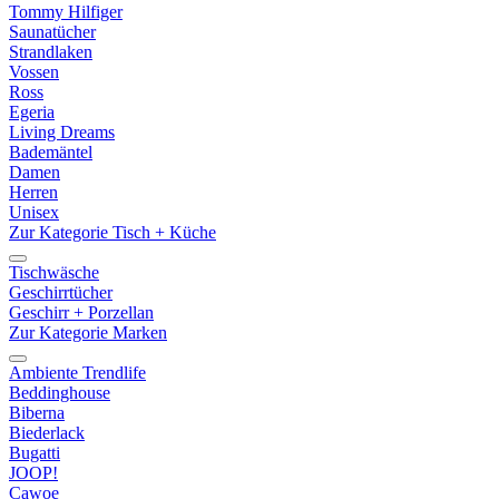
Tommy Hilfiger
Saunatücher
Strandlaken
Vossen
Ross
Egeria
Living Dreams
Bademäntel
Damen
Herren
Unisex
Zur Kategorie Tisch + Küche
Tischwäsche
Geschirrtücher
Geschirr + Porzellan
Zur Kategorie Marken
Ambiente Trendlife
Beddinghouse
Biberna
Biederlack
Bugatti
JOOP!
Cawoe