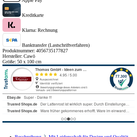
Apple Pay
Kreditkarte
Klarna: Rechnung
Banktransfer (Lastschriftverfahren)
Produktnummer:
4056735177827
Hersteller:
Cawö
Größe:
50 x 100 cm
Beschreibung
Mit Leidenschaft für Design und Qualität