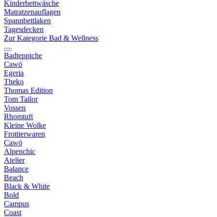
Kinderbettwäsche
Matratzenauflagen
Spannbettlaken
Tagesdecken
Zur Kategorie Bad & Wellness
Badteppiche
Cawö
Egeria
Theko
Thomas Edition
Tom Tailor
Vossen
Rhomtuft
Kleine Wolke
Frottierwaren
Cawö
Alpenchic
Atelier
Balance
Beach
Black & White
Bold
Campus
Coast