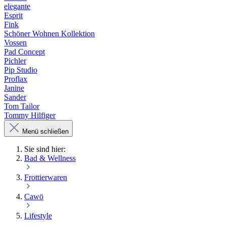
elegante
Esprit
Fink
Schöner Wohnen Kollektion
Vossen
Pad Concept
Pichler
Pip Studio
Proflax
Janine
Sander
Tom Tailor
Tommy Hilfiger
Menü schließen
Sie sind hier:
Bad & Wellness
Frottierwaren
Cawö
Lifestyle