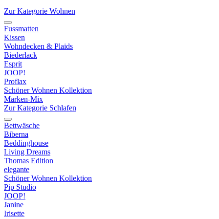
Zur Kategorie Wohnen
Fussmatten
Kissen
Wohndecken & Plaids
Biederlack
Esprit
JOOP!
Proflax
Schöner Wohnen Kollektion
Marken-Mix
Zur Kategorie Schlafen
Bettwäsche
Biberna
Beddinghouse
Living Dreams
Thomas Edition
elegante
Schöner Wohnen Kollektion
Pip Studio
JOOP!
Janine
Irisette