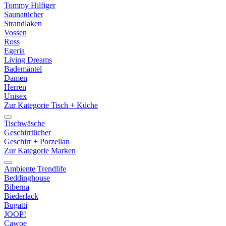
Tommy Hilfiger
Saunatücher
Strandlaken
Vossen
Ross
Egeria
Living Dreams
Bademäntel
Damen
Herren
Unisex
Zur Kategorie Tisch + Küche
Tischwäsche
Geschirrtücher
Geschirr + Porzellan
Zur Kategorie Marken
Ambiente Trendlife
Beddinghouse
Biberna
Biederlack
Bugatti
JOOP!
Cawoe