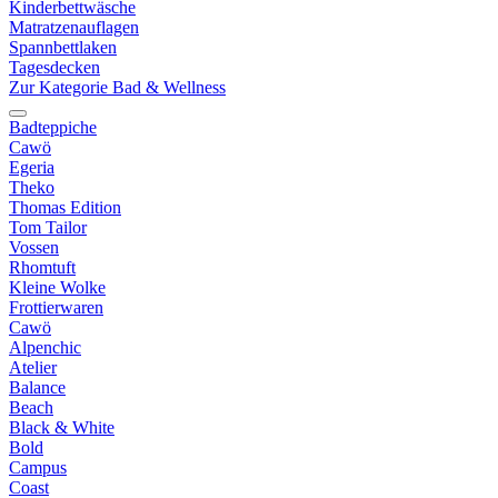
Kinderbettwäsche
Matratzenauflagen
Spannbettlaken
Tagesdecken
Zur Kategorie Bad & Wellness
Badteppiche
Cawö
Egeria
Theko
Thomas Edition
Tom Tailor
Vossen
Rhomtuft
Kleine Wolke
Frottierwaren
Cawö
Alpenchic
Atelier
Balance
Beach
Black & White
Bold
Campus
Coast