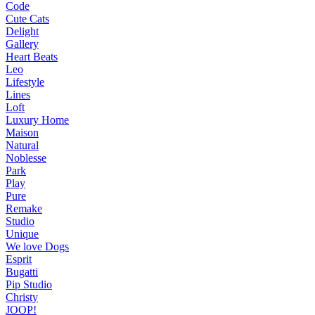
Code
Cute Cats
Delight
Gallery
Heart Beats
Leo
Lifestyle
Lines
Loft
Luxury Home
Maison
Natural
Noblesse
Park
Play
Pure
Remake
Studio
Unique
We love Dogs
Esprit
Bugatti
Pip Studio
Christy
JOOP!