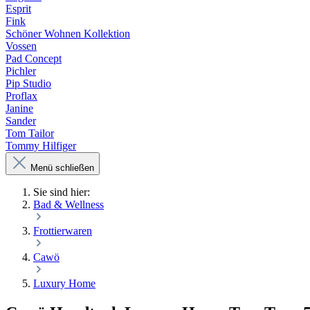
Esprit
Fink
Schöner Wohnen Kollektion
Vossen
Pad Concept
Pichler
Pip Studio
Proflax
Janine
Sander
Tom Tailor
Tommy Hilfiger
Menü schließen
Sie sind hier:
Bad & Wellness
Frottierwaren
Cawö
Luxury Home