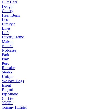
Cute Cats
Delight
Gallery
Heart Beats
Leo
Lifestyle
Lines
Loft
Luxury Home
Maison
Natural
Noblesse
Park
Play
Pure
Remake
Studio
Unique
We love Dogs
Esprit
Bugatti
Pip Studio
Christy
JOOP!
Tommy Hilfiger