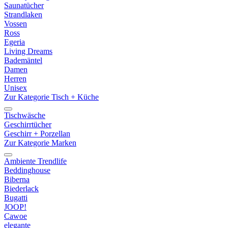
Saunatücher
Strandlaken
Vossen
Ross
Egeria
Living Dreams
Bademäntel
Damen
Herren
Unisex
Zur Kategorie Tisch + Küche
Tischwäsche
Geschirrtücher
Geschirr + Porzellan
Zur Kategorie Marken
Ambiente Trendlife
Beddinghouse
Biberna
Biederlack
Bugatti
JOOP!
Cawoe
elegante