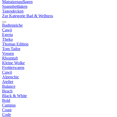
Matratzenauflagen
Spannbettlaken
Tagesdecken
Zur Kategorie Bad & Wellness
Badteppiche
Cawö
Egeria
Theko
Thomas Edition
Tom Tailor
Vossen
Rhomtuft
Kleine Wolke
Frottierwaren
Cawö
Alpenchic
Atelier
Balance
Beach
Black & White
Bold
Campus
Coast
Code