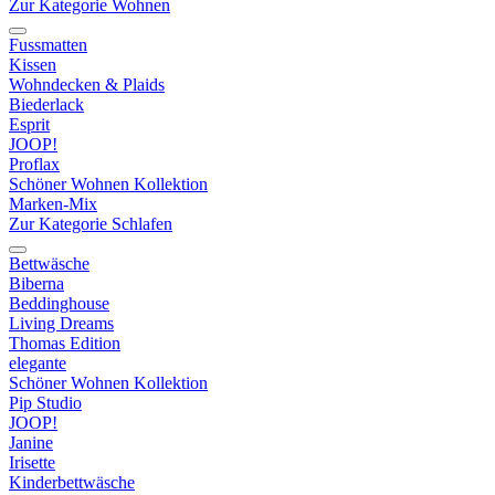
Zur Kategorie Wohnen
Fussmatten
Kissen
Wohndecken & Plaids
Biederlack
Esprit
JOOP!
Proflax
Schöner Wohnen Kollektion
Marken-Mix
Zur Kategorie Schlafen
Bettwäsche
Biberna
Beddinghouse
Living Dreams
Thomas Edition
elegante
Schöner Wohnen Kollektion
Pip Studio
JOOP!
Janine
Irisette
Kinderbettwäsche