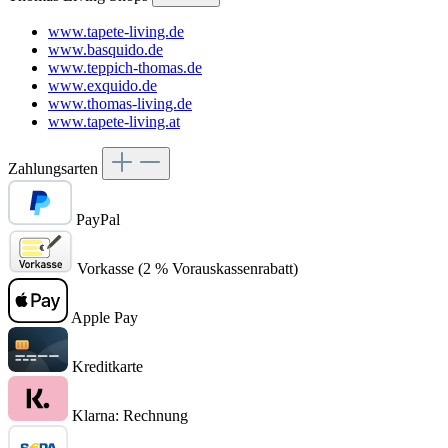
www.tapete-living.de
www.basquido.de
www.teppich-thomas.de
www.exquido.de
www.thomas-living.de
www.tapete-living.at
Zahlungsarten
PayPal
Vorkasse (2 % Vorauskassenrabatt)
Apple Pay
Kreditkarte
Klarna: Rechnung