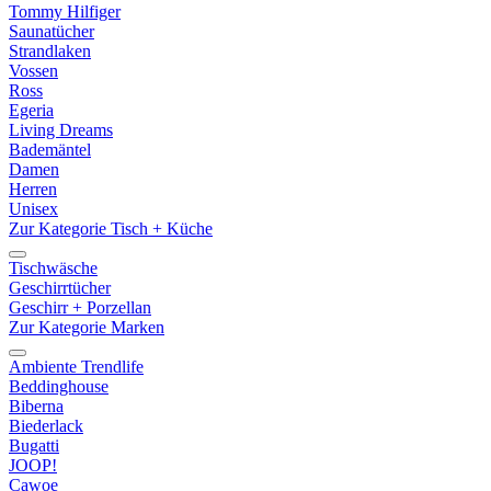
Tommy Hilfiger
Saunatücher
Strandlaken
Vossen
Ross
Egeria
Living Dreams
Bademäntel
Damen
Herren
Unisex
Zur Kategorie Tisch + Küche
Tischwäsche
Geschirrtücher
Geschirr + Porzellan
Zur Kategorie Marken
Ambiente Trendlife
Beddinghouse
Biberna
Biederlack
Bugatti
JOOP!
Cawoe