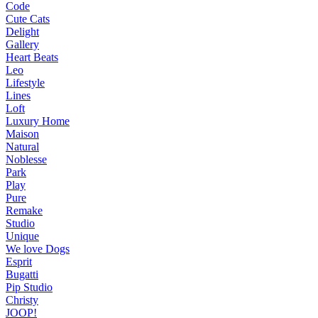
Code
Cute Cats
Delight
Gallery
Heart Beats
Leo
Lifestyle
Lines
Loft
Luxury Home
Maison
Natural
Noblesse
Park
Play
Pure
Remake
Studio
Unique
We love Dogs
Esprit
Bugatti
Pip Studio
Christy
JOOP!