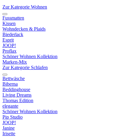
Zur Kategorie Wohnen
Fussmatten
Kissen
Wohndecken & Plaids
Biederlack
Esprit
JOOP!
Proflax
Schöner Wohnen Kollektion
Marken-Mix
Zur Kategorie Schlafen
Bettwäsche
Biberna
Beddinghouse
Living Dreams
Thomas Edition
elegante
Schöner Wohnen Kollektion
Pip Studio
JOOP!
Janine
Irisette