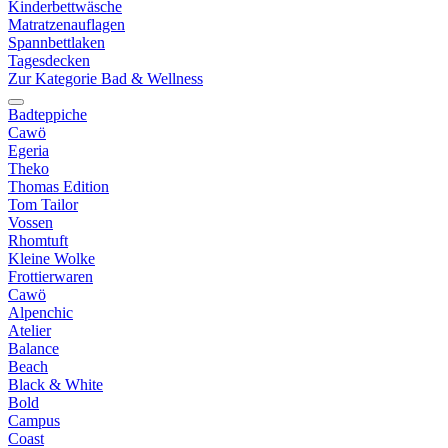
Kinderbettwäsche
Matratzenauflagen
Spannbettlaken
Tagesdecken
Zur Kategorie Bad & Wellness
Badteppiche
Cawö
Egeria
Theko
Thomas Edition
Tom Tailor
Vossen
Rhomtuft
Kleine Wolke
Frottierwaren
Cawö
Alpenchic
Atelier
Balance
Beach
Black & White
Bold
Campus
Coast