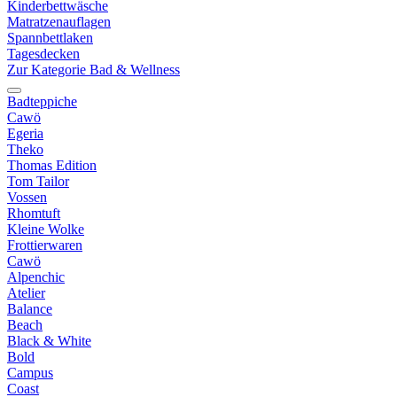
Kinderbettwäsche
Matratzenauflagen
Spannbettlaken
Tagesdecken
Zur Kategorie Bad & Wellness
Badteppiche
Cawö
Egeria
Theko
Thomas Edition
Tom Tailor
Vossen
Rhomtuft
Kleine Wolke
Frottierwaren
Cawö
Alpenchic
Atelier
Balance
Beach
Black & White
Bold
Campus
Coast