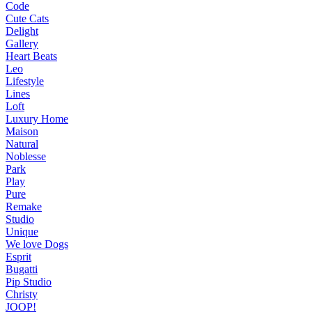
Code
Cute Cats
Delight
Gallery
Heart Beats
Leo
Lifestyle
Lines
Loft
Luxury Home
Maison
Natural
Noblesse
Park
Play
Pure
Remake
Studio
Unique
We love Dogs
Esprit
Bugatti
Pip Studio
Christy
JOOP!