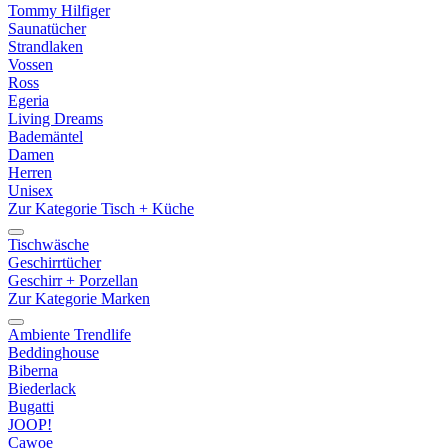
Tommy Hilfiger
Saunatücher
Strandlaken
Vossen
Ross
Egeria
Living Dreams
Bademäntel
Damen
Herren
Unisex
Zur Kategorie Tisch + Küche
Tischwäsche
Geschirrtücher
Geschirr + Porzellan
Zur Kategorie Marken
Ambiente Trendlife
Beddinghouse
Biberna
Biederlack
Bugatti
JOOP!
Cawoe