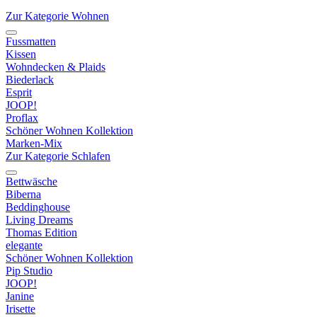
Zur Kategorie Wohnen
Fussmatten
Kissen
Wohndecken & Plaids
Biederlack
Esprit
JOOP!
Proflax
Schöner Wohnen Kollektion
Marken-Mix
Zur Kategorie Schlafen
Bettwäsche
Biberna
Beddinghouse
Living Dreams
Thomas Edition
elegante
Schöner Wohnen Kollektion
Pip Studio
JOOP!
Janine
Irisette