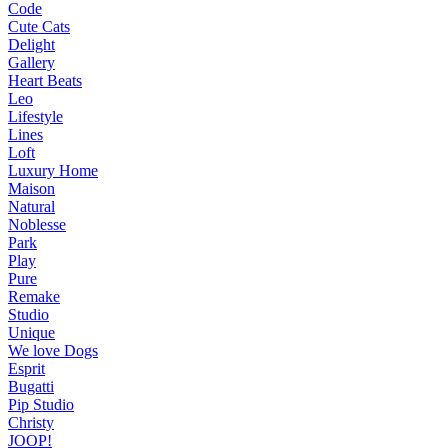
Code
Cute Cats
Delight
Gallery
Heart Beats
Leo
Lifestyle
Lines
Loft
Luxury Home
Maison
Natural
Noblesse
Park
Play
Pure
Remake
Studio
Unique
We love Dogs
Esprit
Bugatti
Pip Studio
Christy
JOOP!