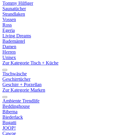
Tommy Hilfiger
Saunatücher
Strandlaken
Vossen
Ross
Egeria
Living Dreams
Bademäntel
Damen
Herren
Unisex
Zur Kategorie Tisch + Küche
Tischwäsche
Geschirrtücher
Geschirr + Porzellan
Zur Kategorie Marken
Ambiente Trendlife
Beddinghouse
Biberna
Biederlack
Bugatti
JOOP!
Cawoe