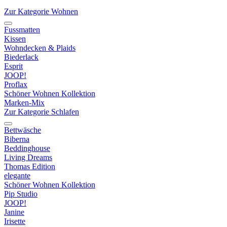
Zur Kategorie Wohnen
Fussmatten
Kissen
Wohndecken & Plaids
Biederlack
Esprit
JOOP!
Proflax
Schöner Wohnen Kollektion
Marken-Mix
Zur Kategorie Schlafen
Bettwäsche
Biberna
Beddinghouse
Living Dreams
Thomas Edition
elegante
Schöner Wohnen Kollektion
Pip Studio
JOOP!
Janine
Irisette