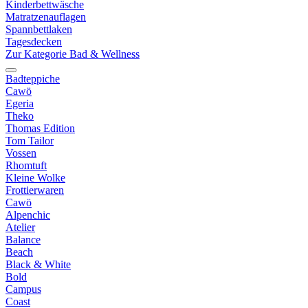
Kinderbettwäsche
Matratzenauflagen
Spannbettlaken
Tagesdecken
Zur Kategorie Bad & Wellness
Badteppiche
Cawö
Egeria
Theko
Thomas Edition
Tom Tailor
Vossen
Rhomtuft
Kleine Wolke
Frottierwaren
Cawö
Alpenchic
Atelier
Balance
Beach
Black & White
Bold
Campus
Coast