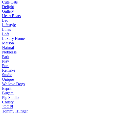
Cute Cats
Delight
Gallery
Heart Beats
Leo
Lifestyle
Lines
Loft
Luxury Home
Maison
Natural
Noblesse
Park
Play
Pure
Remake
Studio
Unique
We love Dogs
Esprit
Bugatti
Pip Studio
Christy
JOOP!
Tommy Hilfiger