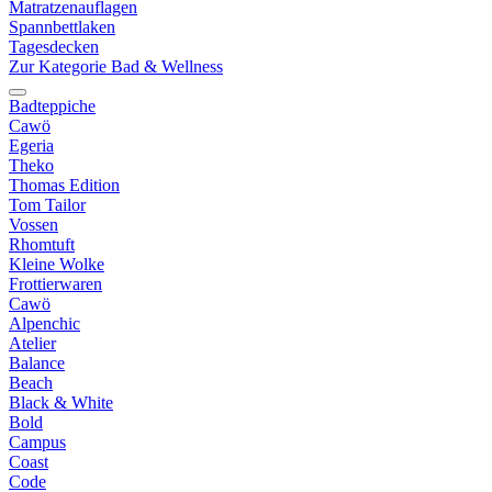
Matratzenauflagen
Spannbettlaken
Tagesdecken
Zur Kategorie Bad & Wellness
Badteppiche
Cawö
Egeria
Theko
Thomas Edition
Tom Tailor
Vossen
Rhomtuft
Kleine Wolke
Frottierwaren
Cawö
Alpenchic
Atelier
Balance
Beach
Black & White
Bold
Campus
Coast
Code