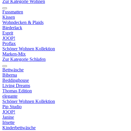
Zur Kategorie Wohnen
Fussmatten
Kissen
Wohndecken & Plaids
Biederlack
Esprit
JOOP!
Proflax
Schöner Wohnen Kollektion
Marken-Mix
Zur Kategorie Schlafen
Bettwäsche
Biberna
Beddinghouse
Living Dreams
Thomas Edition
elegante
Schöner Wohnen Kollektion
Pip Studio
JOOP!
Janine
Irisette
Kinderbettwäsche