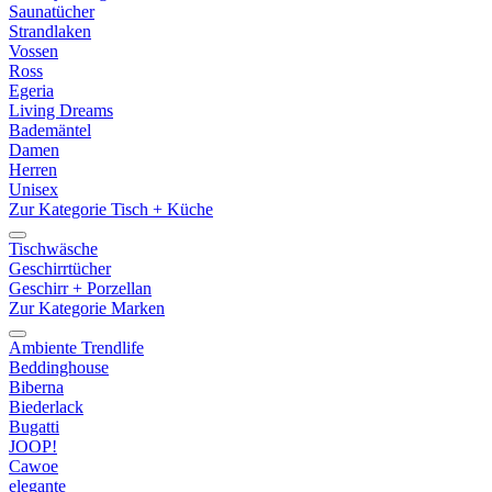
Saunatücher
Strandlaken
Vossen
Ross
Egeria
Living Dreams
Bademäntel
Damen
Herren
Unisex
Zur Kategorie Tisch + Küche
Tischwäsche
Geschirrtücher
Geschirr + Porzellan
Zur Kategorie Marken
Ambiente Trendlife
Beddinghouse
Biberna
Biederlack
Bugatti
JOOP!
Cawoe
elegante