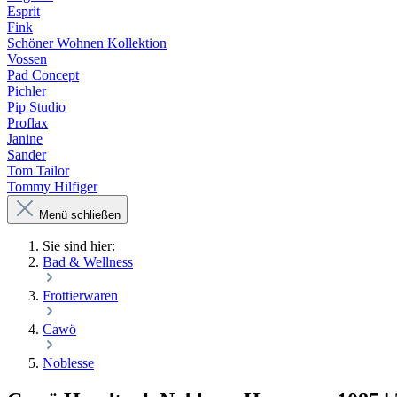
Esprit
Fink
Schöner Wohnen Kollektion
Vossen
Pad Concept
Pichler
Pip Studio
Proflax
Janine
Sander
Tom Tailor
Tommy Hilfiger
Menü schließen
Sie sind hier:
Bad & Wellness
Frottierwaren
Cawö
Noblesse