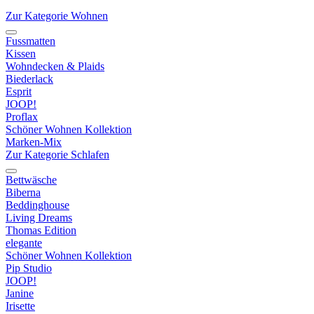
Zur Kategorie Wohnen
Fussmatten
Kissen
Wohndecken & Plaids
Biederlack
Esprit
JOOP!
Proflax
Schöner Wohnen Kollektion
Marken-Mix
Zur Kategorie Schlafen
Bettwäsche
Biberna
Beddinghouse
Living Dreams
Thomas Edition
elegante
Schöner Wohnen Kollektion
Pip Studio
JOOP!
Janine
Irisette