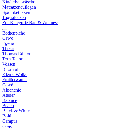
Kinderbettwäsche
Matratzenauflagen
Spannbettlaken
Tagesdecken
Zur Kategorie Bad & Wellness
Badteppiche
Cawö
Egeria
Theko
Thomas Edition
Tom Tailor
Vossen
Rhomtuft
Kleine Wolke
Frottierwaren
Cawö
Alpenchic
Atelier
Balance
Beach
Black & White
Bold
Campus
Coast