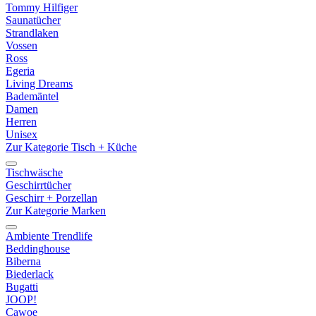
Tommy Hilfiger
Saunatücher
Strandlaken
Vossen
Ross
Egeria
Living Dreams
Bademäntel
Damen
Herren
Unisex
Zur Kategorie Tisch + Küche
Tischwäsche
Geschirrtücher
Geschirr + Porzellan
Zur Kategorie Marken
Ambiente Trendlife
Beddinghouse
Biberna
Biederlack
Bugatti
JOOP!
Cawoe