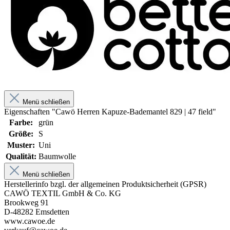
Menü schließen
Eigenschaften "Cawö Herren Kapuze-Bademantel 829 | 47 field"
Farbe:
grün
Größe:
S
Muster:
Uni
Qualität:
Baumwolle
Menü schließen
Herstellerinfo bzgl. der allgemeinen Produktsicherheit (GPSR)
CAWÖ TEXTIL GmbH & Co. KG
Brookweg 91
D-48282 Emsdetten
www.cawoe.de