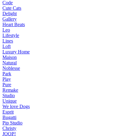
Code
Cute Cats
Delight
Gallery
Heart Beats
Leo
Lifestyle
Lines
Loft
Luxury Home
Maison
Natural
Noblesse
Park
Play
Pure
Remake
Studio
Unique
We love Dogs
Esprit
Bugatti
Pip Studio
Christy
JOOP!