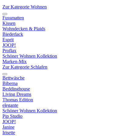
Zur Kategorie Wohnen
Fussmatten
Kissen
Wohndecken & Plaids
Biederlack
Esprit
JOOP!
Proflax
Schöner Wohnen Kollektion
Marken-Mix
Zur Kategorie Schlafen
Bettwäsche
Biberna
Beddinghouse
Living Dreams
Thomas Edition
elegante
Schöner Wohnen Kollektion
Pip Studio
JOOP!
Janine
Irisette