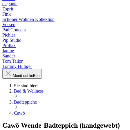
elegante
Esprit
Fink
Schöner Wohnen Kollektion
Vossen
Pad Concept
Pichler
Pip Studio
Proflax
Janine
Sander
Tom Tailor
Tommy Hilfiger
Menü schließen
Sie sind hier:
Bad & Wellness
Badteppiche
Cawö
Cawö Wende-Badteppich (handgewebt)