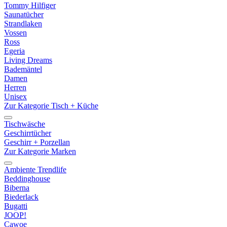
Tommy Hilfiger
Saunatücher
Strandlaken
Vossen
Ross
Egeria
Living Dreams
Bademäntel
Damen
Herren
Unisex
Zur Kategorie Tisch + Küche
Tischwäsche
Geschirrtücher
Geschirr + Porzellan
Zur Kategorie Marken
Ambiente Trendlife
Beddinghouse
Biberna
Biederlack
Bugatti
JOOP!
Cawoe