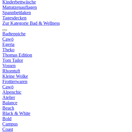
Kinderbettwäsche
Matratzenauflagen
Spannbettlaken
Tagesdecken
Zur Kategorie Bad & Wellness
Badteppiche
Cawö
Egeria
Theko
Thomas Edition
Tom Tailor
Vossen
Rhomtuft
Kleine Wolke
Frottierwaren
Cawö
Alpenchic
Atelier
Balance
Beach
Black & White
Bold
Campus
Coast