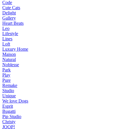
Code
Cute Cats
Delight
Gallery
Heart Beats
Leo
Lifestyle
Lines
Loft
Luxury Home
Maison
Natural
Noblesse
Park
Play
Pure
Remake
Studio
Unique
We love Dogs
Esprit
Bugatti
Pip Studio
Christy
JOOP!