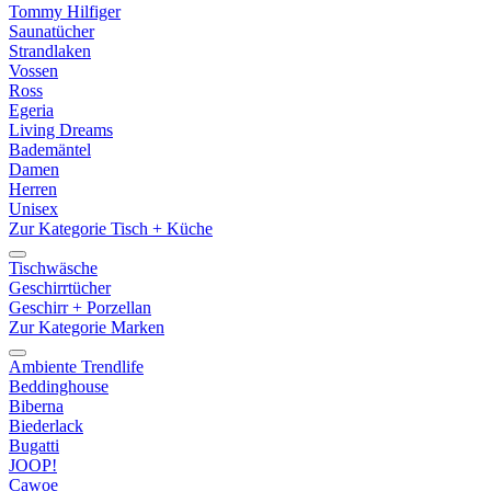
Tommy Hilfiger
Saunatücher
Strandlaken
Vossen
Ross
Egeria
Living Dreams
Bademäntel
Damen
Herren
Unisex
Zur Kategorie Tisch + Küche
Tischwäsche
Geschirrtücher
Geschirr + Porzellan
Zur Kategorie Marken
Ambiente Trendlife
Beddinghouse
Biberna
Biederlack
Bugatti
JOOP!
Cawoe