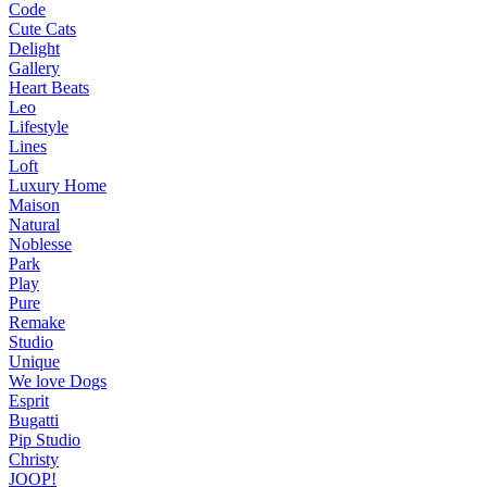
Code
Cute Cats
Delight
Gallery
Heart Beats
Leo
Lifestyle
Lines
Loft
Luxury Home
Maison
Natural
Noblesse
Park
Play
Pure
Remake
Studio
Unique
We love Dogs
Esprit
Bugatti
Pip Studio
Christy
JOOP!