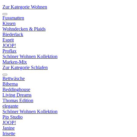
Zur Kategorie Wohnen
Fussmatten
Kissen
Wohndecken & Plaids
Biederlack
Esprit
JOOP!
Proflax
Schöner Wohnen Kollektion
Marken-Mix
Zur Kategorie Schlafen
Bettwäsche
Biberna
Beddinghouse
Living Dreams
Thomas Edition
elegante
Schöner Wohnen Kollektion
Pip Studio
JOOP!
Janine
Irisette