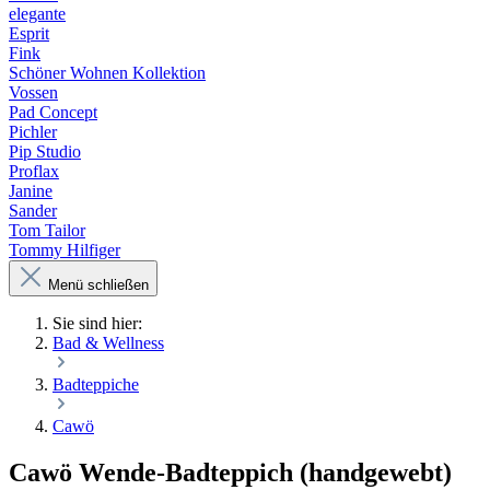
elegante
Esprit
Fink
Schöner Wohnen Kollektion
Vossen
Pad Concept
Pichler
Pip Studio
Proflax
Janine
Sander
Tom Tailor
Tommy Hilfiger
Menü schließen
Sie sind hier:
Bad & Wellness
Badteppiche
Cawö
Cawö Wende-Badteppich (handgewebt)