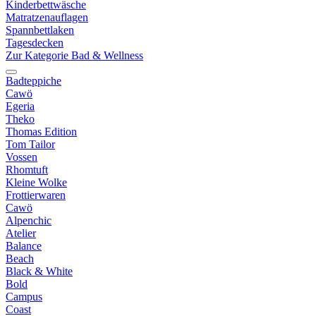
Kinderbettwäsche
Matratzenauflagen
Spannbettlaken
Tagesdecken
Zur Kategorie Bad & Wellness
Badteppiche
Cawö
Egeria
Theko
Thomas Edition
Tom Tailor
Vossen
Rhomtuft
Kleine Wolke
Frottierwaren
Cawö
Alpenchic
Atelier
Balance
Beach
Black & White
Bold
Campus
Coast