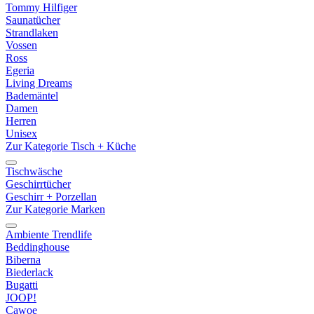
Tommy Hilfiger
Saunatücher
Strandlaken
Vossen
Ross
Egeria
Living Dreams
Bademäntel
Damen
Herren
Unisex
Zur Kategorie Tisch + Küche
Tischwäsche
Geschirrtücher
Geschirr + Porzellan
Zur Kategorie Marken
Ambiente Trendlife
Beddinghouse
Biberna
Biederlack
Bugatti
JOOP!
Cawoe