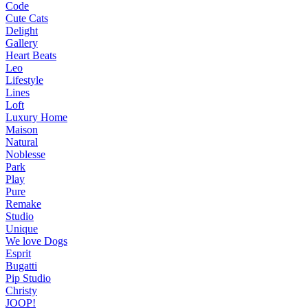
Code
Cute Cats
Delight
Gallery
Heart Beats
Leo
Lifestyle
Lines
Loft
Luxury Home
Maison
Natural
Noblesse
Park
Play
Pure
Remake
Studio
Unique
We love Dogs
Esprit
Bugatti
Pip Studio
Christy
JOOP!