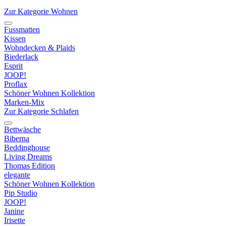
Zur Kategorie Wohnen
Fussmatten
Kissen
Wohndecken & Plaids
Biederlack
Esprit
JOOP!
Proflax
Schöner Wohnen Kollektion
Marken-Mix
Zur Kategorie Schlafen
Bettwäsche
Biberna
Beddinghouse
Living Dreams
Thomas Edition
elegante
Schöner Wohnen Kollektion
Pip Studio
JOOP!
Janine
Irisette