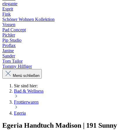
elegante
Esprit
Fink
Schöner Wohnen Kollektion
Vossen
Pad Concept
Pichler
Pip Studio
Proflax
Janine
Sander
Tom Tailor
Tommy Hilfiger
Menü schließen
Sie sind hier:
Bad & Wellness
Frottierwaren
Egeria
Egeria Handtuch Madison | 191 Sunny