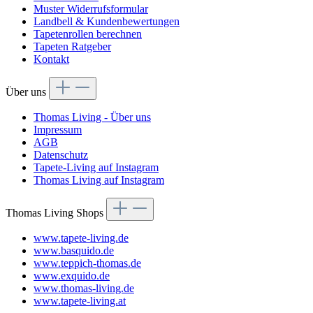
Muster Widerrufsformular
Landbell & Kundenbewertungen
Tapetenrollen berechnen
Tapeten Ratgeber
Kontakt
Über uns
Thomas Living - Über uns
Impressum
AGB
Datenschutz
Tapete-Living auf Instagram
Thomas Living auf Instagram
Thomas Living Shops
www.tapete-living.de
www.basquido.de
www.teppich-thomas.de
www.exquido.de
www.thomas-living.de
www.tapete-living.at