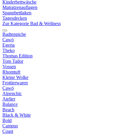
Kinderbettwäsche
Matratzenauflagen
Spannbettlaken
Tagesdecken
Zur Kategorie Bad & Wellness
Badteppiche
Cawö
Egeria
Theko
Thomas Edition
Tom Tailor
Vossen
Rhomtuft
Kleine Wolke
Frottierwaren
Cawö
Alpenchic
Atelier
Balance
Beach
Black & White
Bold
Campus
Coast