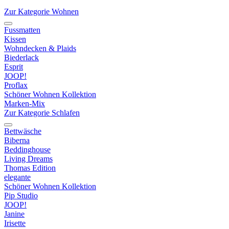
Zur Kategorie Wohnen
Fussmatten
Kissen
Wohndecken & Plaids
Biederlack
Esprit
JOOP!
Proflax
Schöner Wohnen Kollektion
Marken-Mix
Zur Kategorie Schlafen
Bettwäsche
Biberna
Beddinghouse
Living Dreams
Thomas Edition
elegante
Schöner Wohnen Kollektion
Pip Studio
JOOP!
Janine
Irisette