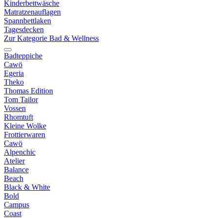
Kinderbettwäsche
Matratzenauflagen
Spannbettlaken
Tagesdecken
Zur Kategorie Bad & Wellness
Badteppiche
Cawö
Egeria
Theko
Thomas Edition
Tom Tailor
Vossen
Rhomtuft
Kleine Wolke
Frottierwaren
Cawö
Alpenchic
Atelier
Balance
Beach
Black & White
Bold
Campus
Coast