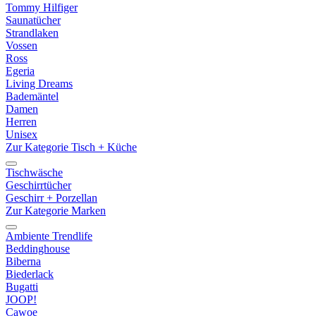
Tommy Hilfiger
Saunatücher
Strandlaken
Vossen
Ross
Egeria
Living Dreams
Bademäntel
Damen
Herren
Unisex
Zur Kategorie Tisch + Küche
Tischwäsche
Geschirrtücher
Geschirr + Porzellan
Zur Kategorie Marken
Ambiente Trendlife
Beddinghouse
Biberna
Biederlack
Bugatti
JOOP!
Cawoe