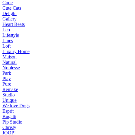
Code
Cute Cats
Delight
Gallery
Heart Beats
Leo
Lifestyle
Lines
Loft
Luxury Home
Maison
Natural
Noblesse
Park
Play
Pure
Remake
Studio
Unique
We love Dogs
Esprit
Bugatti
Pip Studio
Christy
JOOP!