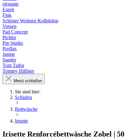
elegante
Esprit
Fink
Schöner Wohnen Kollektion
Vossen
Pad Concept
Pichler
Pip Studio
Proflax
Janine
Sander
Tom Tailor
Tommy Hilfiger
Menü schließen
Sie sind hier:
Schlafen
Bettwäsche
Irisette
Irisette Renforcébettwäsche Zobel | 50