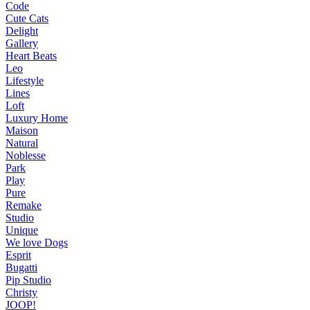
Code
Cute Cats
Delight
Gallery
Heart Beats
Leo
Lifestyle
Lines
Loft
Luxury Home
Maison
Natural
Noblesse
Park
Play
Pure
Remake
Studio
Unique
We love Dogs
Esprit
Bugatti
Pip Studio
Christy
JOOP!