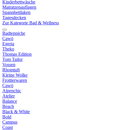
Kinderbettwäsche
Matratzenauflagen
Spannbettlaken
Tagesdecken
Zur Kategorie Bad & Wellness
Badteppiche
Cawö
Egeria
Theko
Thomas Edition
Tom Tailor
Vossen
Rhomtuft
Kleine Wolke
Frottierwaren
Cawö
Alpenchic
Atelier
Balance
Beach
Black & White
Bold
Campus
Coast