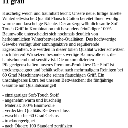
11 grau
Kuschelig weich und traumhaft leicht: Unsere neue, luftige Irisette
Winterbettwäsche-Qualität Flausch-Cotton bereitet Ihnen wohlig-
warme und kuschelige Nächte. Der außergewöhnlich sanfte Soft
Touch Griff in Kombination mit besonders feinfädiger 100%
Baumwolle unterscheidet sich nochmals deutlich von
herkömmlichen Winterbettwäsche-Qualitäten. Das hochwertige
Gewebe verfügt über atmungsaktive und regulierende
Eigenschaften. Sie werden in dieser tollen Qualität weder schwitzen
noch frieren! Wir setzen besonders wertige Baumwolle ein, die
hautschonend und sensitiv ist. Die unkomplizierten
Pflegeeigenschaften unseres Premium-Produktes: Der Stoff ist
trocknergeeignet und behält selbst nach mehrmaligem Reinigen bei
60 Grad Maschinenwäsche seinen flauschigen Griff. Ein
unschlagbares Extra bei unseren Bettwäschen: die fünfjährige
Garantie auf Qualitätsmängel!
- einzigartiger Soft-Touch Stoff
- angenehm warm und kuschelig
- Material: 100% Baumwolle
- verdeckter Qualitäts-Reißverschluss
- waschbar bis 60 Grad Celsius
- trocknergeeignet
- nach Ökotex 100 Standard zertifiziert