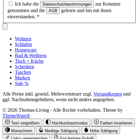
Ich habe die
zur Kenntnis
Datenschutzbestimmungen
genommen und die
gelesen und bin mit ihnen
AGB
einverstanden.
*
Wohnen
Schlafen
Homeware
Bad & Wellness
Tisch + Küche
Schenken
Taschen
Marken
Sale %
Alle Preise inkl. gesetzl. Mehrwertsteuer zzgl.
Versandkosten
und
ggf. Nachnahmegebühren, wenn nicht anders angegeben.
© 2026 Thomas-Living - Alle Rechte vorbehalten. Theme by
ThemeWare®
Text vergrößern
Hochkontrastmodus
Farben invertieren
Monochrom
Niedrige Sättigung
Hohe Sättigung
Links unterstreichen
Gut lesbare Schrift