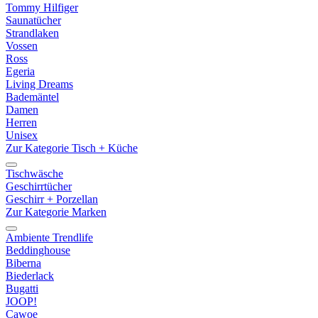
Tommy Hilfiger
Saunatücher
Strandlaken
Vossen
Ross
Egeria
Living Dreams
Bademäntel
Damen
Herren
Unisex
Zur Kategorie Tisch + Küche
Tischwäsche
Geschirrtücher
Geschirr + Porzellan
Zur Kategorie Marken
Ambiente Trendlife
Beddinghouse
Biberna
Biederlack
Bugatti
JOOP!
Cawoe