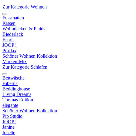
Zur Kategorie Wohnen
Fussmatten
Kissen
Wohndecken & Plaids
Biederlack
Esprit
JOOP!
Proflax
Schöner Wohnen Kollektion
Marken-Mix
Zur Kategorie Schlafen
Bettwäsche
Biberna
Beddinghouse
Living Dreams
Thomas Edition
elegante
Schöner Wohnen Kollektion
Pip Studio
JOOP!
Janine
Irisette