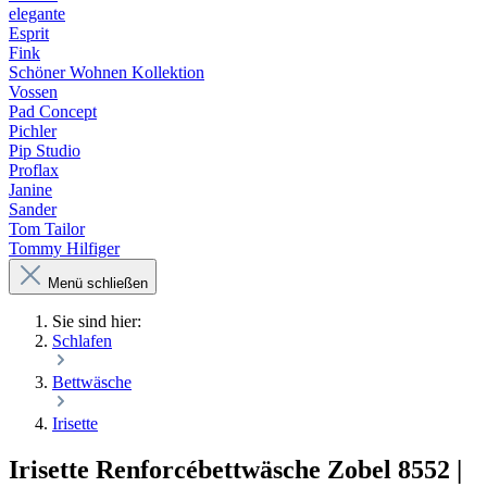
elegante
Esprit
Fink
Schöner Wohnen Kollektion
Vossen
Pad Concept
Pichler
Pip Studio
Proflax
Janine
Sander
Tom Tailor
Tommy Hilfiger
Menü schließen
Sie sind hier:
Schlafen
Bettwäsche
Irisette
Irisette Renforcébettwäsche Zobel 8552 |