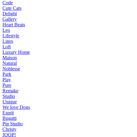
Code
Cute Cats
Delight
Gallery
Heart Beats
Leo
Lifestyle
Lines
Loft
Luxury Home
Maison
Natural
Noblesse
Park
Play
Pure
Remake
Studio
Unique
We love Dogs
Esprit
Bugatti
Pip Studio
Christy
JOOP!