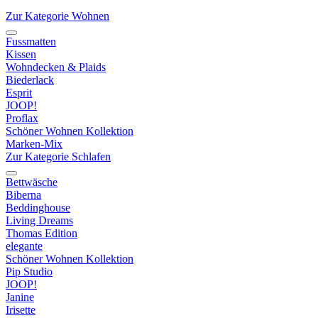
Zur Kategorie Wohnen
Fussmatten
Kissen
Wohndecken & Plaids
Biederlack
Esprit
JOOP!
Proflax
Schöner Wohnen Kollektion
Marken-Mix
Zur Kategorie Schlafen
Bettwäsche
Biberna
Beddinghouse
Living Dreams
Thomas Edition
elegante
Schöner Wohnen Kollektion
Pip Studio
JOOP!
Janine
Irisette