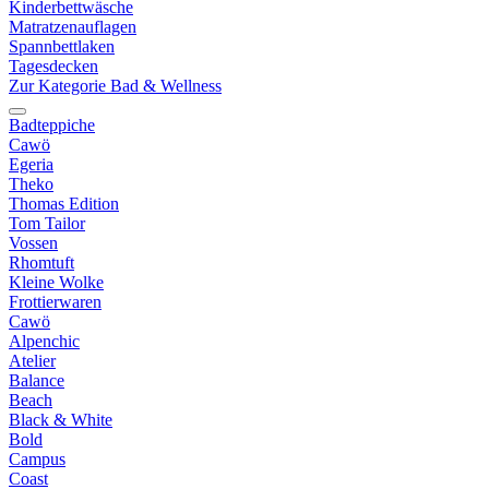
Kinderbettwäsche
Matratzenauflagen
Spannbettlaken
Tagesdecken
Zur Kategorie Bad & Wellness
Badteppiche
Cawö
Egeria
Theko
Thomas Edition
Tom Tailor
Vossen
Rhomtuft
Kleine Wolke
Frottierwaren
Cawö
Alpenchic
Atelier
Balance
Beach
Black & White
Bold
Campus
Coast