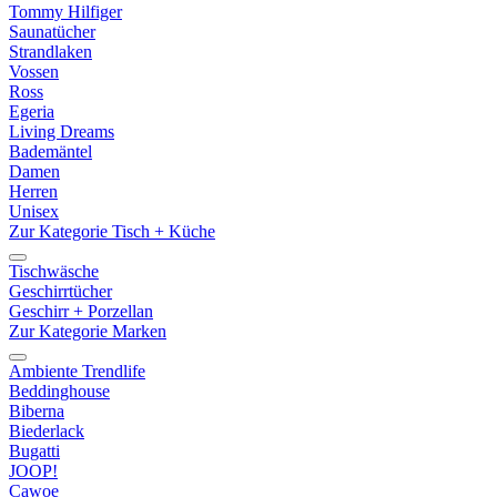
Tommy Hilfiger
Saunatücher
Strandlaken
Vossen
Ross
Egeria
Living Dreams
Bademäntel
Damen
Herren
Unisex
Zur Kategorie Tisch + Küche
Tischwäsche
Geschirrtücher
Geschirr + Porzellan
Zur Kategorie Marken
Ambiente Trendlife
Beddinghouse
Biberna
Biederlack
Bugatti
JOOP!
Cawoe