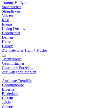
Tommy Hilfiger
Saunatücher
Strandlaken
Vossen
Ross
Egeria
Living Dreams
Bademäntel
Damen
Herren
Unisex
Zur Kategorie Tisch + Küche
Tischwäsche
Geschirrtücher
Geschirr + Porzellan
Zur Kategorie Marken
Ambiente Trendlife
Beddinghouse
Biberna
Biederlack
Bugatti
JOOP!
Cawoe