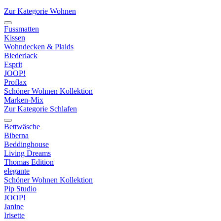
Zur Kategorie Wohnen
Fussmatten
Kissen
Wohndecken & Plaids
Biederlack
Esprit
JOOP!
Proflax
Schöner Wohnen Kollektion
Marken-Mix
Zur Kategorie Schlafen
Bettwäsche
Biberna
Beddinghouse
Living Dreams
Thomas Edition
elegante
Schöner Wohnen Kollektion
Pip Studio
JOOP!
Janine
Irisette