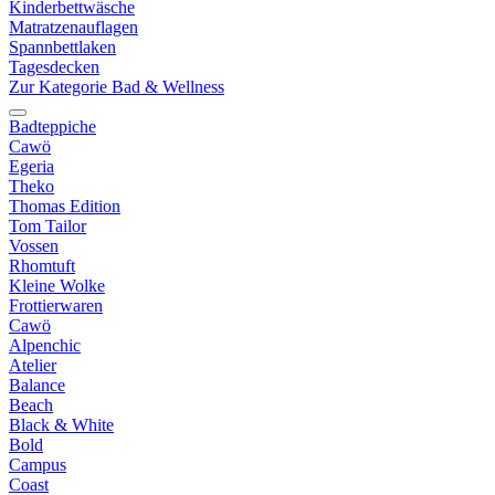
Kinderbettwäsche
Matratzenauflagen
Spannbettlaken
Tagesdecken
Zur Kategorie Bad & Wellness
Badteppiche
Cawö
Egeria
Theko
Thomas Edition
Tom Tailor
Vossen
Rhomtuft
Kleine Wolke
Frottierwaren
Cawö
Alpenchic
Atelier
Balance
Beach
Black & White
Bold
Campus
Coast