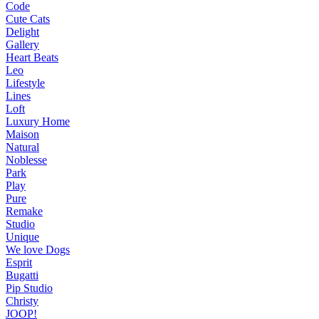
Code
Cute Cats
Delight
Gallery
Heart Beats
Leo
Lifestyle
Lines
Loft
Luxury Home
Maison
Natural
Noblesse
Park
Play
Pure
Remake
Studio
Unique
We love Dogs
Esprit
Bugatti
Pip Studio
Christy
JOOP!