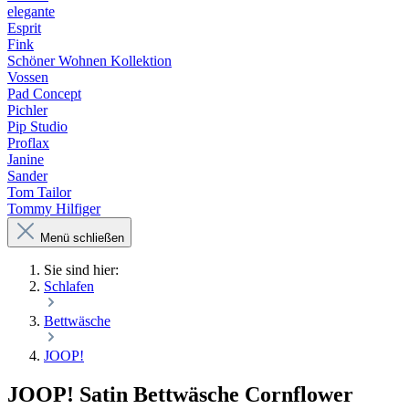
elegante
Esprit
Fink
Schöner Wohnen Kollektion
Vossen
Pad Concept
Pichler
Pip Studio
Proflax
Janine
Sander
Tom Tailor
Tommy Hilfiger
Menü schließen
Sie sind hier:
Schlafen
Bettwäsche
JOOP!
JOOP! Satin Bettwäsche Cornflower