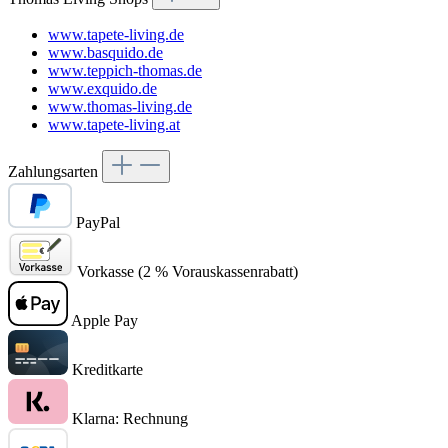
www.tapete-living.de
www.basquido.de
www.teppich-thomas.de
www.exquido.de
www.thomas-living.de
www.tapete-living.at
Zahlungsarten
PayPal
Vorkasse (2 % Vorauskassenrabatt)
Apple Pay
Kreditkarte
Klarna: Rechnung