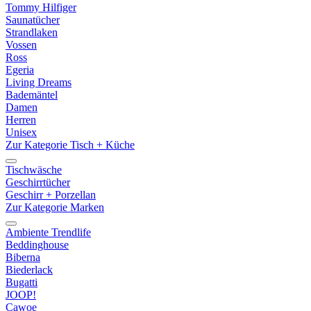
Tommy Hilfiger
Saunatücher
Strandlaken
Vossen
Ross
Egeria
Living Dreams
Bademäntel
Damen
Herren
Unisex
Zur Kategorie Tisch + Küche
Tischwäsche
Geschirrtücher
Geschirr + Porzellan
Zur Kategorie Marken
Ambiente Trendlife
Beddinghouse
Biberna
Biederlack
Bugatti
JOOP!
Cawoe