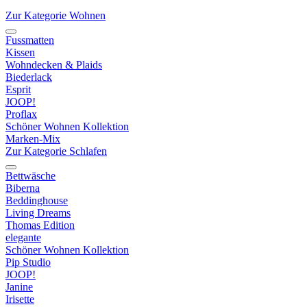
Zur Kategorie Wohnen
Fussmatten
Kissen
Wohndecken & Plaids
Biederlack
Esprit
JOOP!
Proflax
Schöner Wohnen Kollektion
Marken-Mix
Zur Kategorie Schlafen
Bettwäsche
Biberna
Beddinghouse
Living Dreams
Thomas Edition
elegante
Schöner Wohnen Kollektion
Pip Studio
JOOP!
Janine
Irisette