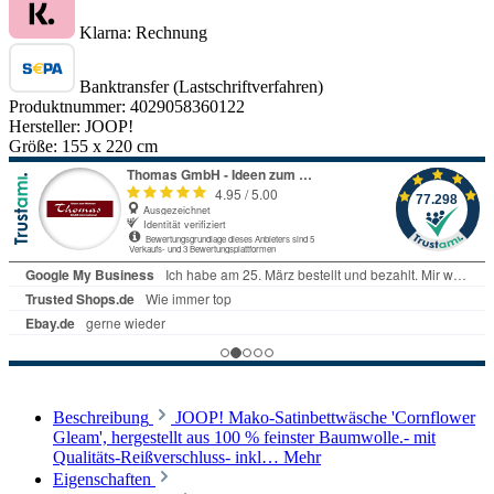
Klarna: Rechnung
Banktransfer (Lastschriftverfahren)
Produktnummer:
4029058360122
Hersteller:
JOOP!
Größe:
155 x 220 cm
Beschreibung
JOOP! Mako-Satinbettwäsche 'Cornflower
Gleam', hergestellt aus 100 % feinster Baumwolle.- mit
Qualitäts-Reißverschluss- inkl…
Mehr
Eigenschaften