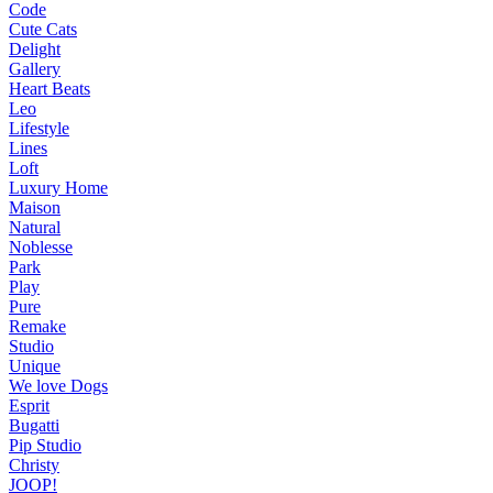
Code
Cute Cats
Delight
Gallery
Heart Beats
Leo
Lifestyle
Lines
Loft
Luxury Home
Maison
Natural
Noblesse
Park
Play
Pure
Remake
Studio
Unique
We love Dogs
Esprit
Bugatti
Pip Studio
Christy
JOOP!