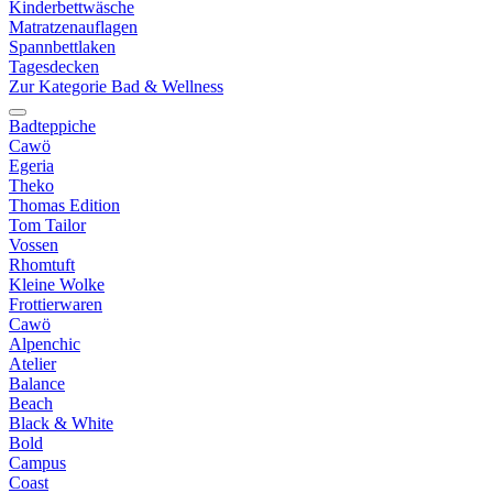
Kinderbettwäsche
Matratzenauflagen
Spannbettlaken
Tagesdecken
Zur Kategorie Bad & Wellness
Badteppiche
Cawö
Egeria
Theko
Thomas Edition
Tom Tailor
Vossen
Rhomtuft
Kleine Wolke
Frottierwaren
Cawö
Alpenchic
Atelier
Balance
Beach
Black & White
Bold
Campus
Coast