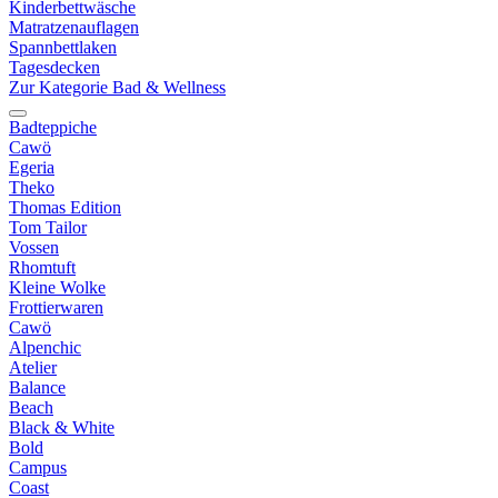
Kinderbettwäsche
Matratzenauflagen
Spannbettlaken
Tagesdecken
Zur Kategorie Bad & Wellness
Badteppiche
Cawö
Egeria
Theko
Thomas Edition
Tom Tailor
Vossen
Rhomtuft
Kleine Wolke
Frottierwaren
Cawö
Alpenchic
Atelier
Balance
Beach
Black & White
Bold
Campus
Coast