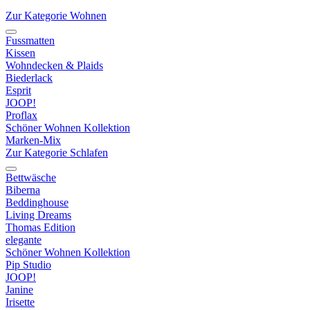
Zur Kategorie Wohnen
Fussmatten
Kissen
Wohndecken & Plaids
Biederlack
Esprit
JOOP!
Proflax
Schöner Wohnen Kollektion
Marken-Mix
Zur Kategorie Schlafen
Bettwäsche
Biberna
Beddinghouse
Living Dreams
Thomas Edition
elegante
Schöner Wohnen Kollektion
Pip Studio
JOOP!
Janine
Irisette