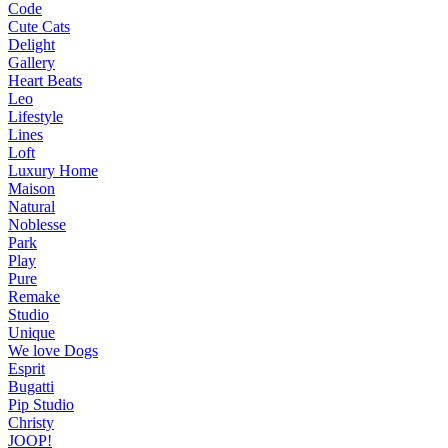
Code
Cute Cats
Delight
Gallery
Heart Beats
Leo
Lifestyle
Lines
Loft
Luxury Home
Maison
Natural
Noblesse
Park
Play
Pure
Remake
Studio
Unique
We love Dogs
Esprit
Bugatti
Pip Studio
Christy
JOOP!