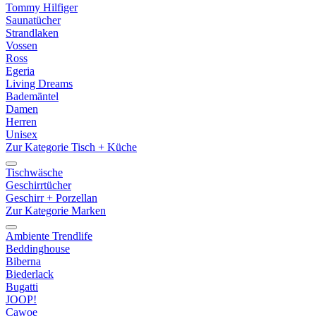
Tommy Hilfiger
Saunatücher
Strandlaken
Vossen
Ross
Egeria
Living Dreams
Bademäntel
Damen
Herren
Unisex
Zur Kategorie Tisch + Küche
Tischwäsche
Geschirrtücher
Geschirr + Porzellan
Zur Kategorie Marken
Ambiente Trendlife
Beddinghouse
Biberna
Biederlack
Bugatti
JOOP!
Cawoe