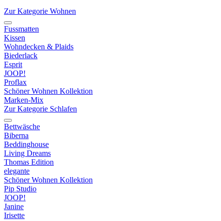
Zur Kategorie Wohnen
Fussmatten
Kissen
Wohndecken & Plaids
Biederlack
Esprit
JOOP!
Proflax
Schöner Wohnen Kollektion
Marken-Mix
Zur Kategorie Schlafen
Bettwäsche
Biberna
Beddinghouse
Living Dreams
Thomas Edition
elegante
Schöner Wohnen Kollektion
Pip Studio
JOOP!
Janine
Irisette