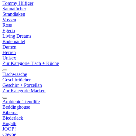
Tommy Hilfiger
Saunatücher
Strandlaken
Vossen
Ross
Egeria
Living Dreams
Bademäntel
Damen
Herren
Unisex
Zur Kategorie Tisch + Küche
Tischwäsche
Geschirrtücher
Geschirr + Porzellan
Zur Kategorie Marken
Ambiente Trendlife
Beddinghouse
Biberna
Biederlack
Bugatti
JOOP!
Cawoe