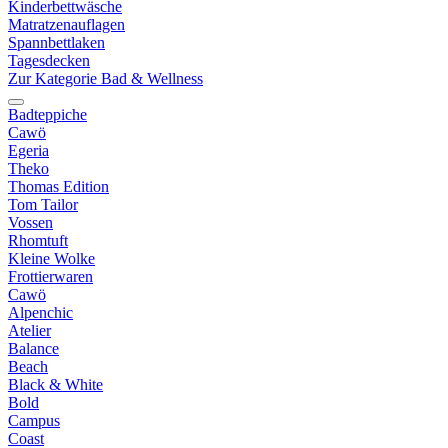
Kinderbettwäsche
Matratzenauflagen
Spannbettlaken
Tagesdecken
Zur Kategorie Bad & Wellness
Badteppiche
Cawö
Egeria
Theko
Thomas Edition
Tom Tailor
Vossen
Rhomtuft
Kleine Wolke
Frottierwaren
Cawö
Alpenchic
Atelier
Balance
Beach
Black & White
Bold
Campus
Coast