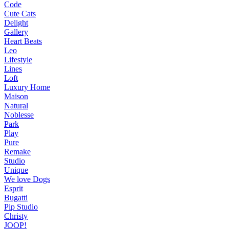
Code
Cute Cats
Delight
Gallery
Heart Beats
Leo
Lifestyle
Lines
Loft
Luxury Home
Maison
Natural
Noblesse
Park
Play
Pure
Remake
Studio
Unique
We love Dogs
Esprit
Bugatti
Pip Studio
Christy
JOOP!