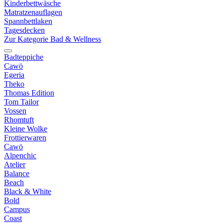
Kinderbettwäsche
Matratzenauflagen
Spannbettlaken
Tagesdecken
Zur Kategorie Bad & Wellness
Badteppiche
Cawö
Egeria
Theko
Thomas Edition
Tom Tailor
Vossen
Rhomtuft
Kleine Wolke
Frottierwaren
Cawö
Alpenchic
Atelier
Balance
Beach
Black & White
Bold
Campus
Coast