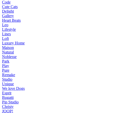
Code
Cute Cats
Delight
Gallery
Heart Beats
Leo
Lifestyle
Lines
Loft
Luxury Home
Maison
Natural
Noblesse
Park
Play
Pure
Remake
Studio
Unique
We love Dogs
Esprit
Bugatti
Pip Studio
Christy
JOOP!