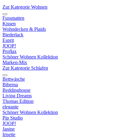
Zur Kategorie Wohnen
Fussmatten
Kissen
Wohndecken & Plaids
Biederlack
Esprit
JOOP!
Proflax
Schöner Wohnen Kollektion
Marken-Mix
Zur Kategorie Schlafen
Bettwäsche
Biberna
Beddinghouse
Living Dreams
Thomas Edition
elegante
Schöner Wohnen Kollektion
Pip Studio
JOOP!
Janine
Irisette