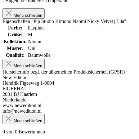
- Bügeln bei mittlerer Temperatur
Menü schließen
Eigenschaften "Pip Studio Kimono Naomi Nicky Velvet | Lila"
Farbe:
lila/pink
Größe:
M
Kollektion:
Naomi
Muster:
Uni
Qualität:
Baumwolle
Menü schließen
Herstellerinfo bzgl. der allgemeinen Produktsicherheit (GPSR)
New Edition
Hendrik Figeeweg 1-0004
FIGEEHAL 2
2031 BJ Haarlem
Niederlande
www.newedition.nl
info@newedition.nl
Menü schließen
0 von 0 Bewertungen