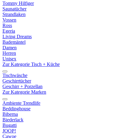
Tommy Hilfiger
Saunatücher
Strandlaken
Vossen
Ross
Egeria
Living Dreams
Bademäntel
Damen
Herren
Unisex
Zur Kategorie Tisch + Küche
Tischwäsche
Geschirrtücher
Geschirr + Porzellan
Zur Kategorie Marken
Ambiente Trendlife
Beddinghouse
Biberna
Biederlack
Bugatti
JOOP!
Cawoe