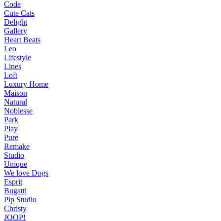
Code
Cute Cats
Delight
Gallery
Heart Beats
Leo
Lifestyle
Lines
Loft
Luxury Home
Maison
Natural
Noblesse
Park
Play
Pure
Remake
Studio
Unique
We love Dogs
Esprit
Bugatti
Pip Studio
Christy
JOOP!