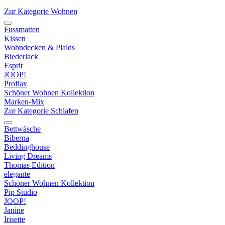
Zur Kategorie Wohnen
Fussmatten
Kissen
Wohndecken & Plaids
Biederlack
Esprit
JOOP!
Proflax
Schöner Wohnen Kollektion
Marken-Mix
Zur Kategorie Schlafen
Bettwäsche
Biberna
Beddinghouse
Living Dreams
Thomas Edition
elegante
Schöner Wohnen Kollektion
Pip Studio
JOOP!
Janine
Irisette