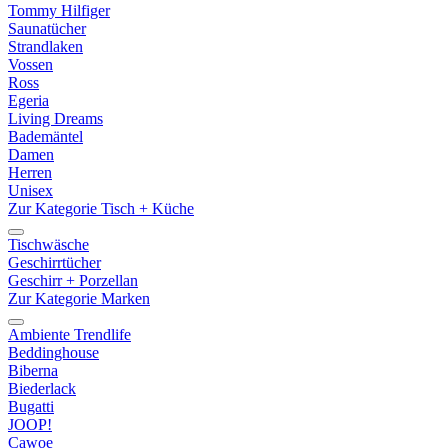
Tommy Hilfiger
Saunatücher
Strandlaken
Vossen
Ross
Egeria
Living Dreams
Bademäntel
Damen
Herren
Unisex
Zur Kategorie Tisch + Küche
Tischwäsche
Geschirrtücher
Geschirr + Porzellan
Zur Kategorie Marken
Ambiente Trendlife
Beddinghouse
Biberna
Biederlack
Bugatti
JOOP!
Cawoe