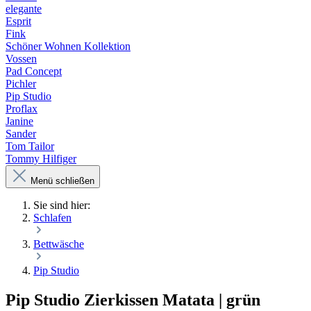
elegante
Esprit
Fink
Schöner Wohnen Kollektion
Vossen
Pad Concept
Pichler
Pip Studio
Proflax
Janine
Sander
Tom Tailor
Tommy Hilfiger
Menü schließen
Sie sind hier:
Schlafen
Bettwäsche
Pip Studio
Pip Studio Zierkissen Matata | grün