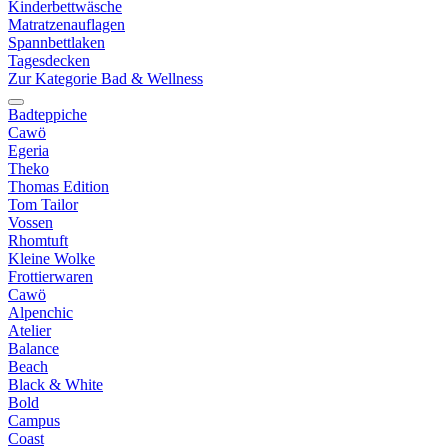
Kinderbettwäsche
Matratzenauflagen
Spannbettlaken
Tagesdecken
Zur Kategorie Bad & Wellness
Badteppiche
Cawö
Egeria
Theko
Thomas Edition
Tom Tailor
Vossen
Rhomtuft
Kleine Wolke
Frottierwaren
Cawö
Alpenchic
Atelier
Balance
Beach
Black & White
Bold
Campus
Coast