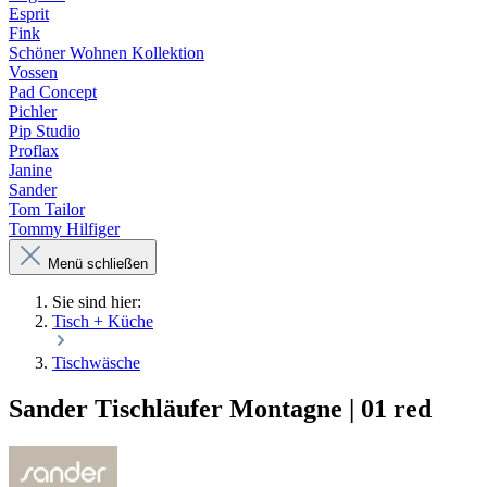
Esprit
Fink
Schöner Wohnen Kollektion
Vossen
Pad Concept
Pichler
Pip Studio
Proflax
Janine
Sander
Tom Tailor
Tommy Hilfiger
Menü schließen
Sie sind hier:
Tisch + Küche
Tischwäsche
Sander Tischläufer Montagne | 01 red