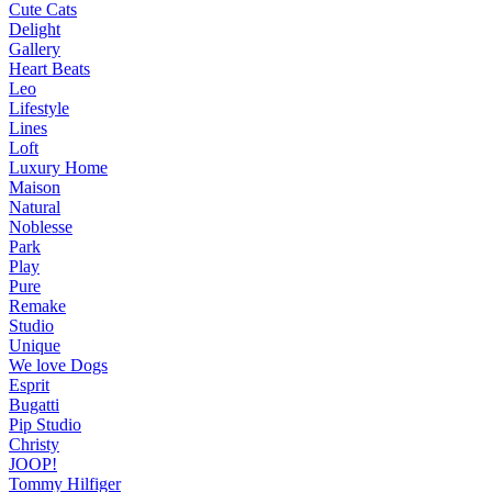
Cute Cats
Delight
Gallery
Heart Beats
Leo
Lifestyle
Lines
Loft
Luxury Home
Maison
Natural
Noblesse
Park
Play
Pure
Remake
Studio
Unique
We love Dogs
Esprit
Bugatti
Pip Studio
Christy
JOOP!
Tommy Hilfiger