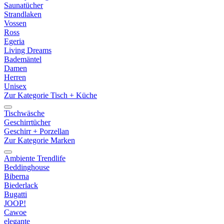
Saunatücher
Strandlaken
Vossen
Ross
Egeria
Living Dreams
Bademäntel
Damen
Herren
Unisex
Zur Kategorie Tisch + Küche
Tischwäsche
Geschirrtücher
Geschirr + Porzellan
Zur Kategorie Marken
Ambiente Trendlife
Beddinghouse
Biberna
Biederlack
Bugatti
JOOP!
Cawoe
elegante