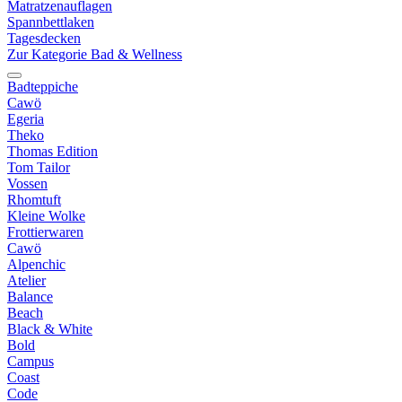
Matratzenauflagen
Spannbettlaken
Tagesdecken
Zur Kategorie Bad & Wellness
Badteppiche
Cawö
Egeria
Theko
Thomas Edition
Tom Tailor
Vossen
Rhomtuft
Kleine Wolke
Frottierwaren
Cawö
Alpenchic
Atelier
Balance
Beach
Black & White
Bold
Campus
Coast
Code