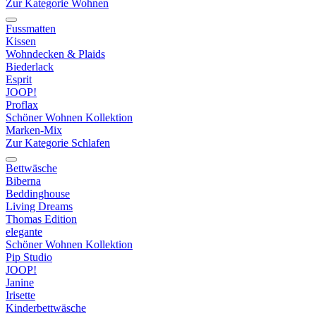
Zur Kategorie Wohnen
Fussmatten
Kissen
Wohndecken & Plaids
Biederlack
Esprit
JOOP!
Proflax
Schöner Wohnen Kollektion
Marken-Mix
Zur Kategorie Schlafen
Bettwäsche
Biberna
Beddinghouse
Living Dreams
Thomas Edition
elegante
Schöner Wohnen Kollektion
Pip Studio
JOOP!
Janine
Irisette
Kinderbettwäsche