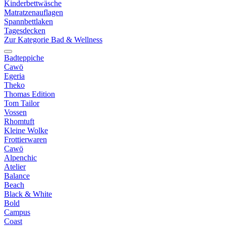
Kinderbettwäsche
Matratzenauflagen
Spannbettlaken
Tagesdecken
Zur Kategorie Bad & Wellness
Badteppiche
Cawö
Egeria
Theko
Thomas Edition
Tom Tailor
Vossen
Rhomtuft
Kleine Wolke
Frottierwaren
Cawö
Alpenchic
Atelier
Balance
Beach
Black & White
Bold
Campus
Coast