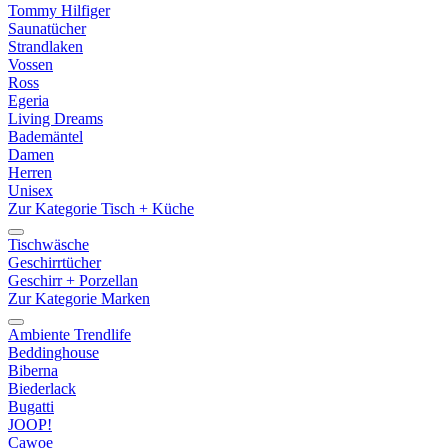
Tommy Hilfiger
Saunatücher
Strandlaken
Vossen
Ross
Egeria
Living Dreams
Bademäntel
Damen
Herren
Unisex
Zur Kategorie Tisch + Küche
Tischwäsche
Geschirrtücher
Geschirr + Porzellan
Zur Kategorie Marken
Ambiente Trendlife
Beddinghouse
Biberna
Biederlack
Bugatti
JOOP!
Cawoe