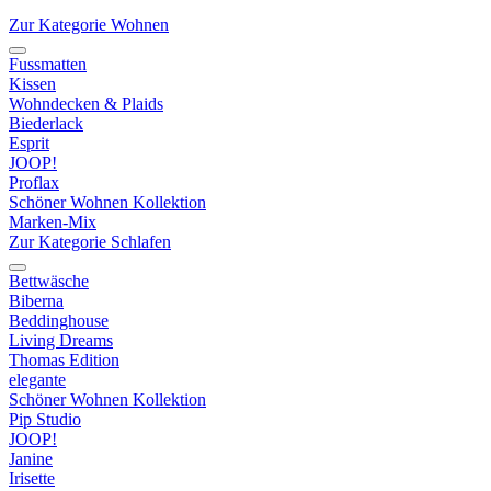
Zur Kategorie Wohnen
Fussmatten
Kissen
Wohndecken & Plaids
Biederlack
Esprit
JOOP!
Proflax
Schöner Wohnen Kollektion
Marken-Mix
Zur Kategorie Schlafen
Bettwäsche
Biberna
Beddinghouse
Living Dreams
Thomas Edition
elegante
Schöner Wohnen Kollektion
Pip Studio
JOOP!
Janine
Irisette