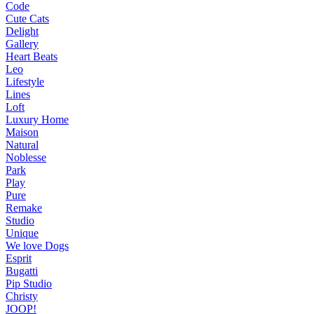
Code
Cute Cats
Delight
Gallery
Heart Beats
Leo
Lifestyle
Lines
Loft
Luxury Home
Maison
Natural
Noblesse
Park
Play
Pure
Remake
Studio
Unique
We love Dogs
Esprit
Bugatti
Pip Studio
Christy
JOOP!