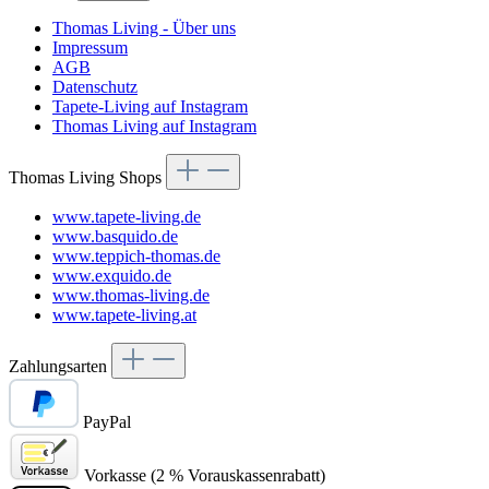
Thomas Living - Über uns
Impressum
AGB
Datenschutz
Tapete-Living auf Instagram
Thomas Living auf Instagram
Thomas Living Shops
www.tapete-living.de
www.basquido.de
www.teppich-thomas.de
www.exquido.de
www.thomas-living.de
www.tapete-living.at
Zahlungsarten
PayPal
Vorkasse (2 % Vorauskassenrabatt)