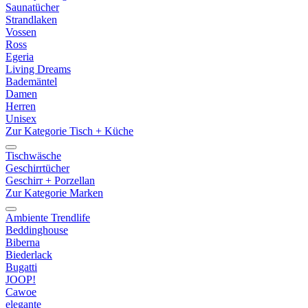
Saunatücher
Strandlaken
Vossen
Ross
Egeria
Living Dreams
Bademäntel
Damen
Herren
Unisex
Zur Kategorie Tisch + Küche
Tischwäsche
Geschirrtücher
Geschirr + Porzellan
Zur Kategorie Marken
Ambiente Trendlife
Beddinghouse
Biberna
Biederlack
Bugatti
JOOP!
Cawoe
elegante