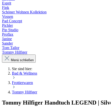
Esprit
Fink
Schöner Wohnen Kollektion
Vossen
Pad Concept
Pichler
Pip Studio
Proflax
Janine
Sander
Tom Tailor
Tommy Hilfiger
Menü schließen
Sie sind hier:
Bad & Wellness
Frottierwaren
Tommy Hilfiger
Tommy Hilfiger Handtuch LEGEND | Silv