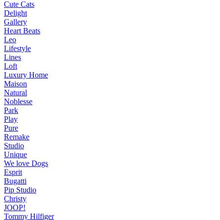
Cute Cats
Delight
Gallery
Heart Beats
Leo
Lifestyle
Lines
Loft
Luxury Home
Maison
Natural
Noblesse
Park
Play
Pure
Remake
Studio
Unique
We love Dogs
Esprit
Bugatti
Pip Studio
Christy
JOOP!
Tommy Hilfiger