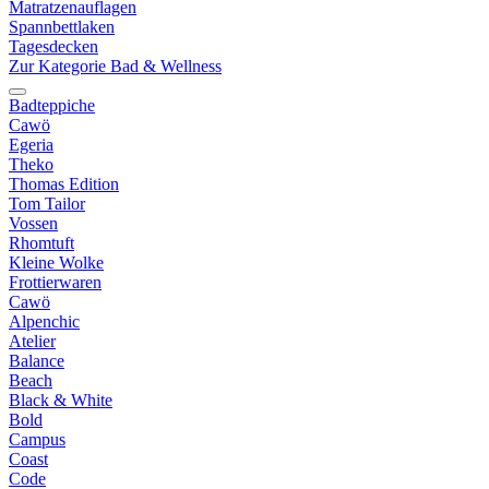
Matratzenauflagen
Spannbettlaken
Tagesdecken
Zur Kategorie Bad & Wellness
Badteppiche
Cawö
Egeria
Theko
Thomas Edition
Tom Tailor
Vossen
Rhomtuft
Kleine Wolke
Frottierwaren
Cawö
Alpenchic
Atelier
Balance
Beach
Black & White
Bold
Campus
Coast
Code