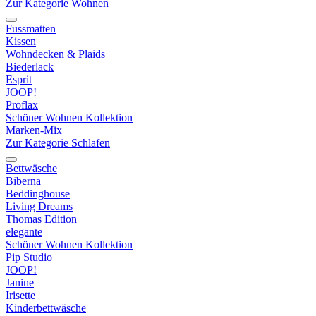
Zur Kategorie Wohnen
Fussmatten
Kissen
Wohndecken & Plaids
Biederlack
Esprit
JOOP!
Proflax
Schöner Wohnen Kollektion
Marken-Mix
Zur Kategorie Schlafen
Bettwäsche
Biberna
Beddinghouse
Living Dreams
Thomas Edition
elegante
Schöner Wohnen Kollektion
Pip Studio
JOOP!
Janine
Irisette
Kinderbettwäsche