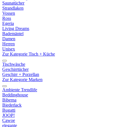
Saunatücher
Strandlaken
Vossen
Ross
Egeria
Living Dreams
Bademäntel
Damen
Herren
Unisex
Zur Kategorie Tisch + Küche
Tischwäsche
Geschirrtücher
Geschirr + Porzellan
Zur Kategorie Marken
Ambiente Trendlife
Beddinghouse
Biberna
Biederlack
Bugatti
JOOP!
Cawoe
elegante