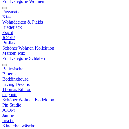
Zur Kategorie Wohnen
Fussmatten
Kissen
Wohndecken & Plaids
Biederlack
Esprit
JOOP!
Proflax
Schöner Wohnen Kollektion
Marken-Mix
Zur Kategorie Schlafen
Bettwäsche
Biberna
Beddinghouse
Living Dreams
Thomas Edition
elegante
Schöner Wohnen Kollektion
Pip Studio
JOOP!
Janine
Irisette
Kinderbettwäsche