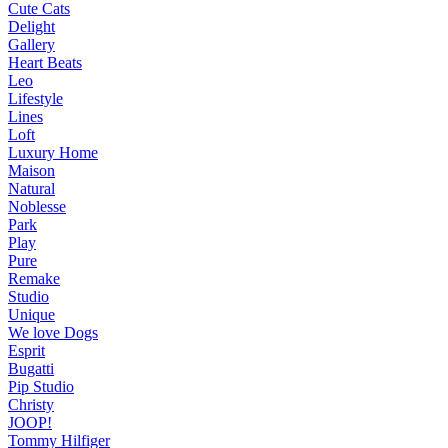
Cute Cats
Delight
Gallery
Heart Beats
Leo
Lifestyle
Lines
Loft
Luxury Home
Maison
Natural
Noblesse
Park
Play
Pure
Remake
Studio
Unique
We love Dogs
Esprit
Bugatti
Pip Studio
Christy
JOOP!
Tommy Hilfiger