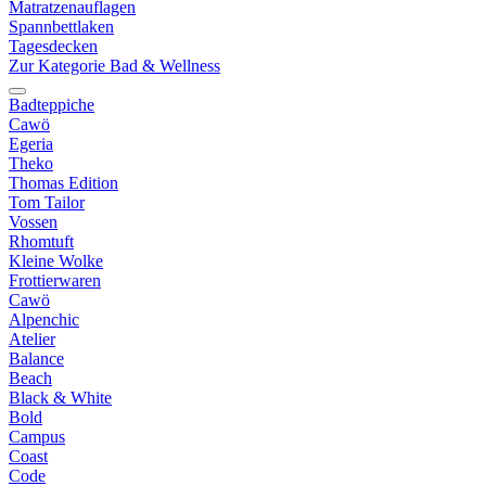
Matratzenauflagen
Spannbettlaken
Tagesdecken
Zur Kategorie Bad & Wellness
Badteppiche
Cawö
Egeria
Theko
Thomas Edition
Tom Tailor
Vossen
Rhomtuft
Kleine Wolke
Frottierwaren
Cawö
Alpenchic
Atelier
Balance
Beach
Black & White
Bold
Campus
Coast
Code