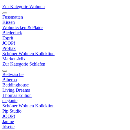
Zur Kategorie Wohnen
Fussmatten
Kissen
Wohndecken & Plaids
Biederlack
Esprit
JOOP!
Proflax
Schöner Wohnen Kollektion
Marken-Mix
Zur Kategorie Schlafen
Bettwäsche
Biberna
Beddinghouse
Living Dreams
Thomas Edition
elegante
Schöner Wohnen Kollektion
Pip Studio
JOOP!
Janine
Irisette