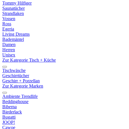
Tommy Hilfiger
Saunatücher
Strandlaken
Vossen
Ross
Egeria
Living Dreams
Bademäntel
Damen
Herren
Unisex
Zur Kategorie Tisch + Küche
Tischwäsche
Geschirrtücher
Geschirr + Porzellan
Zur Kategorie Marken
Ambiente Trendlife
Beddinghouse
Biberna
Biederlack
Bugatti
JOOP!
Cawoe