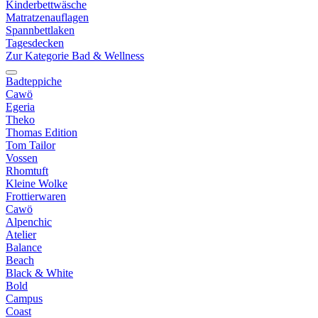
Kinderbettwäsche
Matratzenauflagen
Spannbettlaken
Tagesdecken
Zur Kategorie Bad & Wellness
Badteppiche
Cawö
Egeria
Theko
Thomas Edition
Tom Tailor
Vossen
Rhomtuft
Kleine Wolke
Frottierwaren
Cawö
Alpenchic
Atelier
Balance
Beach
Black & White
Bold
Campus
Coast