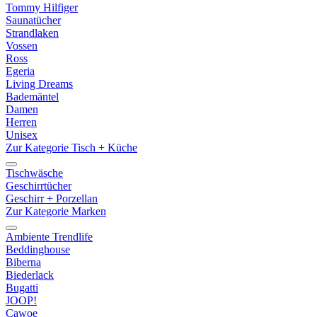
Tommy Hilfiger
Saunatücher
Strandlaken
Vossen
Ross
Egeria
Living Dreams
Bademäntel
Damen
Herren
Unisex
Zur Kategorie Tisch + Küche
Tischwäsche
Geschirrtücher
Geschirr + Porzellan
Zur Kategorie Marken
Ambiente Trendlife
Beddinghouse
Biberna
Biederlack
Bugatti
JOOP!
Cawoe