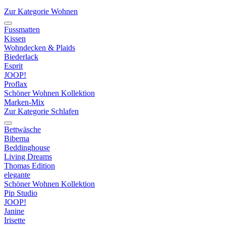
Zur Kategorie Wohnen
Fussmatten
Kissen
Wohndecken & Plaids
Biederlack
Esprit
JOOP!
Proflax
Schöner Wohnen Kollektion
Marken-Mix
Zur Kategorie Schlafen
Bettwäsche
Biberna
Beddinghouse
Living Dreams
Thomas Edition
elegante
Schöner Wohnen Kollektion
Pip Studio
JOOP!
Janine
Irisette