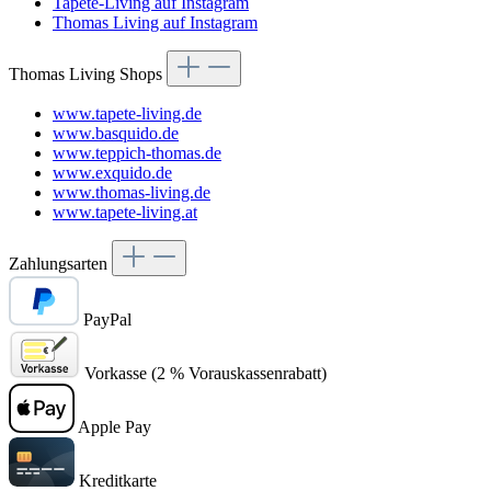
Tapete-Living auf Instagram
Thomas Living auf Instagram
Thomas Living Shops
www.tapete-living.de
www.basquido.de
www.teppich-thomas.de
www.exquido.de
www.thomas-living.de
www.tapete-living.at
Zahlungsarten
PayPal
Vorkasse (2 % Vorauskassenrabatt)
Apple Pay
Kreditkarte