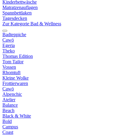
Kinderbettwäsche
Matratzenauflagen
Spannbettlaken
Tagesdecken
Zur Kategorie Bad & Wellness
Badteppiche
Cawö
Egeria
Theko
Thomas Edition
Tom Tailor
Vossen
Rhomtuft
Kleine Wolke
Frottierwaren
Cawö
Alpenchic
Atelier
Balance
Beach
Black & White
Bold
Campus
Coast