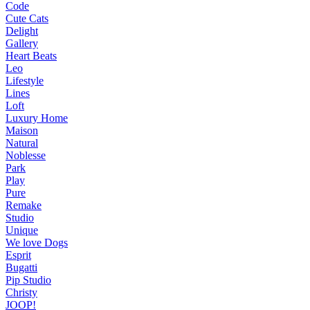
Code
Cute Cats
Delight
Gallery
Heart Beats
Leo
Lifestyle
Lines
Loft
Luxury Home
Maison
Natural
Noblesse
Park
Play
Pure
Remake
Studio
Unique
We love Dogs
Esprit
Bugatti
Pip Studio
Christy
JOOP!