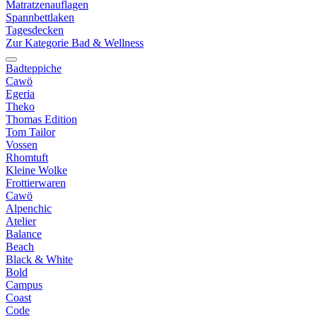
Matratzenauflagen
Spannbettlaken
Tagesdecken
Zur Kategorie Bad & Wellness
Badteppiche
Cawö
Egeria
Theko
Thomas Edition
Tom Tailor
Vossen
Rhomtuft
Kleine Wolke
Frottierwaren
Cawö
Alpenchic
Atelier
Balance
Beach
Black & White
Bold
Campus
Coast
Code