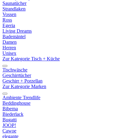
Saunatücher
Strandlaken
Vossen
Ross
Egeria
Living Dreams
Bademäntel
Damen
Herren
Unisex
Zur Kategorie Tisch + Küche
Tischwäsche
Geschirrtücher
Geschirr + Porzellan
Zur Kategorie Marken
Ambiente Trendlife
Beddinghouse
Biberna
Biederlack
Bugatti
JOOP!
Cawoe
elegante