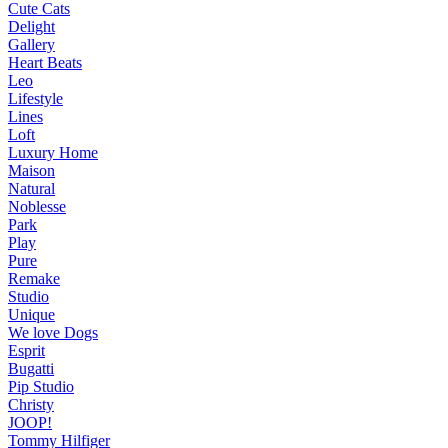
Cute Cats
Delight
Gallery
Heart Beats
Leo
Lifestyle
Lines
Loft
Luxury Home
Maison
Natural
Noblesse
Park
Play
Pure
Remake
Studio
Unique
We love Dogs
Esprit
Bugatti
Pip Studio
Christy
JOOP!
Tommy Hilfiger