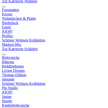
Zur Kategorie Wohnen
Fussmatten
Kissen
Wohndecken & Plaids
Biederlack
Esprit
JOOP!
Proflax
Schöner Wohnen Kollektion
Marken-Mix
Zur Kategorie Schlafen
Bettwäsche
Biberna
Beddinghouse
Living Dreams
Thomas Edition
elegante
Schöner Wohnen Kollektion
Pip Studio
JOOP!
Janine
Irisette
Kinderbettwäsche