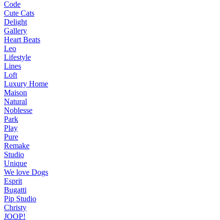
Code
Cute Cats
Delight
Gallery
Heart Beats
Leo
Lifestyle
Lines
Loft
Luxury Home
Maison
Natural
Noblesse
Park
Play
Pure
Remake
Studio
Unique
We love Dogs
Esprit
Bugatti
Pip Studio
Christy
JOOP!