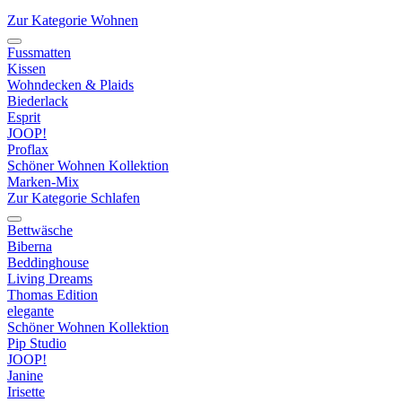
Zur Kategorie Wohnen
Fussmatten
Kissen
Wohndecken & Plaids
Biederlack
Esprit
JOOP!
Proflax
Schöner Wohnen Kollektion
Marken-Mix
Zur Kategorie Schlafen
Bettwäsche
Biberna
Beddinghouse
Living Dreams
Thomas Edition
elegante
Schöner Wohnen Kollektion
Pip Studio
JOOP!
Janine
Irisette