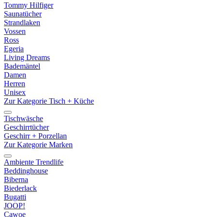
Tommy Hilfiger
Saunatücher
Strandlaken
Vossen
Ross
Egeria
Living Dreams
Bademäntel
Damen
Herren
Unisex
Zur Kategorie Tisch + Küche
Tischwäsche
Geschirrtücher
Geschirr + Porzellan
Zur Kategorie Marken
Ambiente Trendlife
Beddinghouse
Biberna
Biederlack
Bugatti
JOOP!
Cawoe