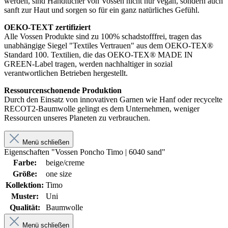
werden, sind Handtücher von Vossen nicht nur vegan, sondern auch
sanft zur Haut und sorgen so für ein ganz natürliches Gefühl.
OEKO-TEXT zertifiziert
Alle Vossen Produkte sind zu 100% schadstofffrei, tragen das
unabhängige Siegel "Textiles Vertrauen" aus dem OEKO-TEX®
Standard 100. Textilien, die das OEKO-TEX® MADE IN
GREEN-Label tragen, werden nachhaltiger in sozial
verantwortlichen Betrieben hergestellt.
Ressourcenschonende Produktion
Durch den Einsatz von innovativen Garnen wie Hanf oder recycelte
RECOT2-Baumwolle gelingt es dem Unternehmen, weniger
Ressourcen unseres Planeten zu verbrauchen.
Menü schließen
Eigenschaften "Vossen Poncho Timo | 6040 sand"
Farbe:
beige/creme
Größe:
one size
Kollektion:
Timo
Muster:
Uni
Qualität:
Baumwolle
Menü schließen