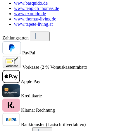
www.basquido.de
www.teppich-thomas.de
www.exquido.de
www.thomas-living.de
www.tapete-living.at
Zahlungsarten
PayPal
Vorkasse (2 % Vorauskassenrabatt)
Apple Pay
Kreditkarte
Klarna: Rechnung
Banktransfer (Lastschriftverfahren)