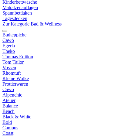
Kinderbettwäsche
Matratzenauflagen
Spannbettlaken
Tagesdecken
Zur Kategorie Bad & Wellness
Badteppiche
Cawö
Egeria
Theko
Thomas Edition
Tom Tailor
Vossen
Rhomtuft
Kleine Wolke
Frottierwaren
Cawö
Alpenchic
Atelier
Balance
Beach
Black & White
Bold
Campus
Coast