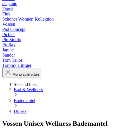
elegante
Esprit
Fink
Schöner Wohnen Kollektion
Vossen
Pad Concept
Pichler
Pip Studio
Proflax
Janine
Sander
Tom Tailor
Tommy Hilfiger
Menü schließen
Sie sind hier:
Bad & Wellness
Bademäntel
Unisex
Vossen Unisex Wellness Bademantel