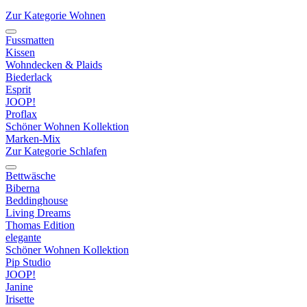
Zur Kategorie Wohnen
Fussmatten
Kissen
Wohndecken & Plaids
Biederlack
Esprit
JOOP!
Proflax
Schöner Wohnen Kollektion
Marken-Mix
Zur Kategorie Schlafen
Bettwäsche
Biberna
Beddinghouse
Living Dreams
Thomas Edition
elegante
Schöner Wohnen Kollektion
Pip Studio
JOOP!
Janine
Irisette