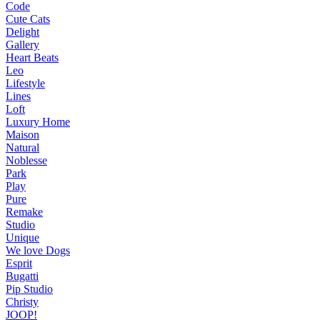
Code
Cute Cats
Delight
Gallery
Heart Beats
Leo
Lifestyle
Lines
Loft
Luxury Home
Maison
Natural
Noblesse
Park
Play
Pure
Remake
Studio
Unique
We love Dogs
Esprit
Bugatti
Pip Studio
Christy
JOOP!