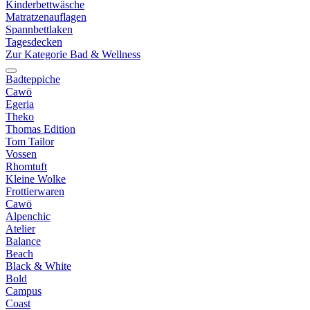
Kinderbettwäsche
Matratzenauflagen
Spannbettlaken
Tagesdecken
Zur Kategorie Bad & Wellness
Badteppiche
Cawö
Egeria
Theko
Thomas Edition
Tom Tailor
Vossen
Rhomtuft
Kleine Wolke
Frottierwaren
Cawö
Alpenchic
Atelier
Balance
Beach
Black & White
Bold
Campus
Coast