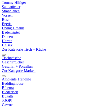
Tommy Hilfiger
Saunatücher
Strandlaken
Vossen
Ross
Egeria
Living Dreams
Bademäntel
Damen
Herren
Unisex
Zur Kategorie Tisch + Küche
Tischwäsche
Geschirrtücher
Geschirr + Porzellan
Zur Kategorie Marken
Ambiente Trendlife
Beddinghouse
Biberna
Biederlack
Bugatti
JOOP!
Cawoe