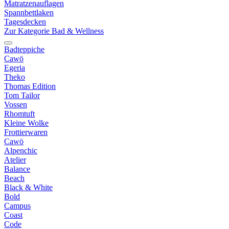
Matratzenauflagen
Spannbettlaken
Tagesdecken
Zur Kategorie Bad & Wellness
Badteppiche
Cawö
Egeria
Theko
Thomas Edition
Tom Tailor
Vossen
Rhomtuft
Kleine Wolke
Frottierwaren
Cawö
Alpenchic
Atelier
Balance
Beach
Black & White
Bold
Campus
Coast
Code