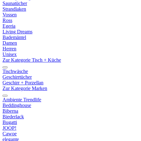
Saunatücher
Strandlaken
Vossen
Ross
Egeria
Living Dreams
Bademäntel
Damen
Herren
Unisex
Zur Kategorie Tisch + Küche
Tischwäsche
Geschirrtücher
Geschirr + Porzellan
Zur Kategorie Marken
Ambiente Trendlife
Beddinghouse
Biberna
Biederlack
Bugatti
JOOP!
Cawoe
elegante