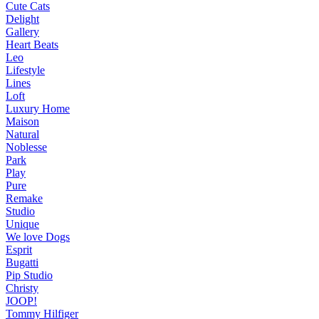
Cute Cats
Delight
Gallery
Heart Beats
Leo
Lifestyle
Lines
Loft
Luxury Home
Maison
Natural
Noblesse
Park
Play
Pure
Remake
Studio
Unique
We love Dogs
Esprit
Bugatti
Pip Studio
Christy
JOOP!
Tommy Hilfiger