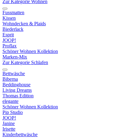
Zur Kategorie Wohnen
Fussmatten
Kissen
Wohndecken & Plaids
Biederlack
Esprit
JOOP!
Proflax
Schöner Wohnen Kollektion
Marken-Mix
Zur Kategorie Schlafen
Bettwäsche
Biberna
Beddinghouse
Living Dreams
Thomas Edition
elegante
Schöner Wohnen Kollektion
Pip Studio
JOOP!
Janine
Irisette
Kinderbettwäsche