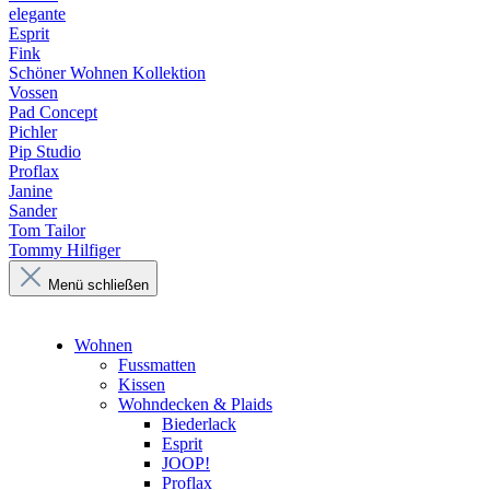
elegante
Esprit
Fink
Schöner Wohnen Kollektion
Vossen
Pad Concept
Pichler
Pip Studio
Proflax
Janine
Sander
Tom Tailor
Tommy Hilfiger
Menü schließen
Wohnen
Fussmatten
Kissen
Wohndecken & Plaids
Biederlack
Esprit
JOOP!
Proflax