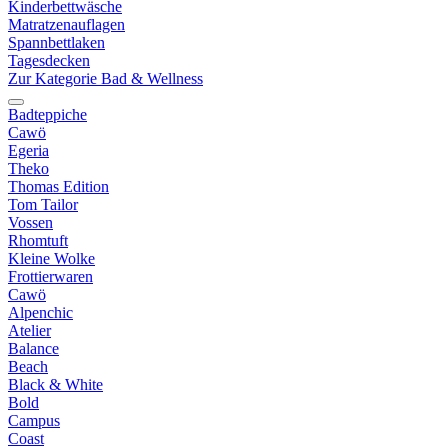
Kinderbettwäsche
Matratzenauflagen
Spannbettlaken
Tagesdecken
Zur Kategorie Bad & Wellness
Badteppiche
Cawö
Egeria
Theko
Thomas Edition
Tom Tailor
Vossen
Rhomtuft
Kleine Wolke
Frottierwaren
Cawö
Alpenchic
Atelier
Balance
Beach
Black & White
Bold
Campus
Coast