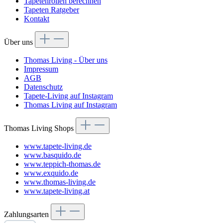
Tapetenrollen berechnen
Tapeten Ratgeber
Kontakt
Über uns
Thomas Living - Über uns
Impressum
AGB
Datenschutz
Tapete-Living auf Instagram
Thomas Living auf Instagram
Thomas Living Shops
www.tapete-living.de
www.basquido.de
www.teppich-thomas.de
www.exquido.de
www.thomas-living.de
www.tapete-living.at
Zahlungsarten