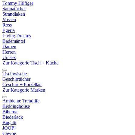
Tommy Hilfiger
Saunatücher
Strandlaken
Vossen
Ross
Egeria
Living Dreams
Bademäntel
Damen
Herren
Unisex
Zur Kategorie Tisch + Küche
Tischwäsche
Geschirrtücher
Geschirr + Porzellan
Zur Kategorie Marken
Ambiente Trendlife
Beddinghouse
Biberna
Biederlack
Bugatti
JOOP!
Cawoe