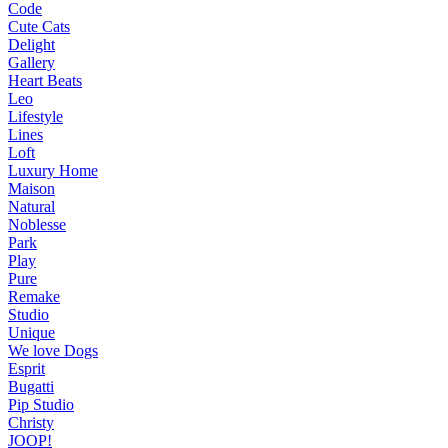
Code
Cute Cats
Delight
Gallery
Heart Beats
Leo
Lifestyle
Lines
Loft
Luxury Home
Maison
Natural
Noblesse
Park
Play
Pure
Remake
Studio
Unique
We love Dogs
Esprit
Bugatti
Pip Studio
Christy
JOOP!