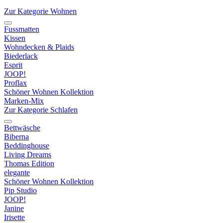
Zur Kategorie Wohnen
Fussmatten
Kissen
Wohndecken & Plaids
Biederlack
Esprit
JOOP!
Proflax
Schöner Wohnen Kollektion
Marken-Mix
Zur Kategorie Schlafen
Bettwäsche
Biberna
Beddinghouse
Living Dreams
Thomas Edition
elegante
Schöner Wohnen Kollektion
Pip Studio
JOOP!
Janine
Irisette