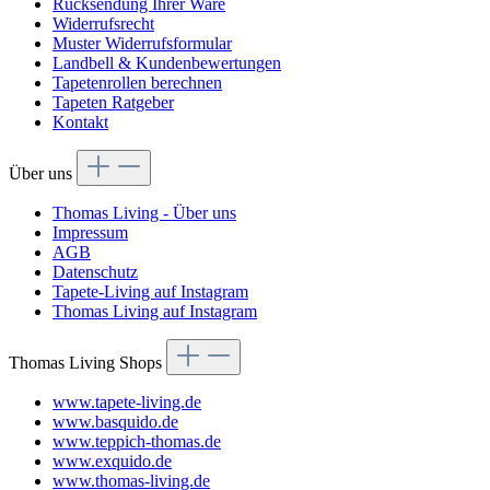
Rücksendung Ihrer Ware
Widerrufsrecht
Muster Widerrufsformular
Landbell & Kundenbewertungen
Tapetenrollen berechnen
Tapeten Ratgeber
Kontakt
Über uns
Thomas Living - Über uns
Impressum
AGB
Datenschutz
Tapete-Living auf Instagram
Thomas Living auf Instagram
Thomas Living Shops
www.tapete-living.de
www.basquido.de
www.teppich-thomas.de
www.exquido.de
www.thomas-living.de