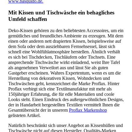
www.basquido.de.
Mit Kissen und Tischwäsche ein behagliches
Umfeld schaffen
Deko-Kissen gehören zu den beliebtesten Accessoires, um ein
gemütliches und freundliches Ambiente zu erzeugen. Mit dem
einen oder anderen nett drapierten Kissen, beispielsweise auf
dem Sofa oder dem ausziehbaren Fernsehsessel, lässt sich
schnell eine Wohlfühlatmosphäre herstellen. Ähnlich verhält
es sich bei Tischdecken, Tischläufern oder Tischsets. Eine
ansprechende Tischwäsche wirkt einladend, weist Ihre Tafel
als angenehmen Verweilort aus und lässt Sie als guten
Gastgeber erscheinen. Wahres Expertentum, wenn es um die
Herstellung von dekorativen Kissen, Wohndecken und
Tischwäschen geht, kennzeichnet die Marke Proflax. Hinter
Proflax verbirgt sich eine Textilmanufaktur mit mehr als
150jähriger Erfahrung, die für edle Materialien und coole
Looks steht. Einen Eindruck des außergewöhnlichen Designs,
der in Handarbeit hergestellten Textilien vermittelt Ihnen die
Gesamtübersicht der in unserem
Proflax Markenshop
gelisteten Artikel.
Natürlich beschränkt sich unser Angebot an Kissenhüllen und
Tischwäsche nicht auf diesen Hersteller. Qualitäts-Marken