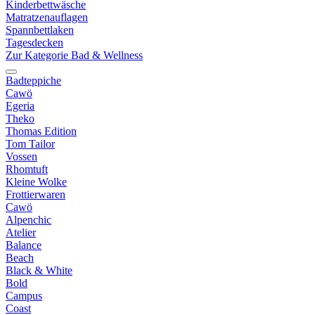
Kinderbettwäsche
Matratzenauflagen
Spannbettlaken
Tagesdecken
Zur Kategorie Bad & Wellness
Badteppiche
Cawö
Egeria
Theko
Thomas Edition
Tom Tailor
Vossen
Rhomtuft
Kleine Wolke
Frottierwaren
Cawö
Alpenchic
Atelier
Balance
Beach
Black & White
Bold
Campus
Coast