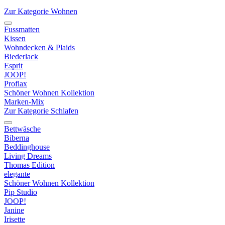
Zur Kategorie Wohnen
Fussmatten
Kissen
Wohndecken & Plaids
Biederlack
Esprit
JOOP!
Proflax
Schöner Wohnen Kollektion
Marken-Mix
Zur Kategorie Schlafen
Bettwäsche
Biberna
Beddinghouse
Living Dreams
Thomas Edition
elegante
Schöner Wohnen Kollektion
Pip Studio
JOOP!
Janine
Irisette