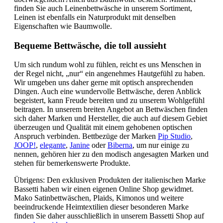
finden Sie auch Leinenbettwäsche in unserem Sortiment,
Leinen ist ebenfalls ein Naturprodukt mit denselben
Eigenschaften wie Baumwolle.
Bequeme Bettwäsche, die toll aussieht
Um sich rundum wohl zu fühlen, reicht es uns Menschen in
der Regel nicht, „nur“ ein angenehmes Hautgefühl zu haben.
Wir umgeben uns daher gerne mit optisch ansprechenden
Dingen. Auch eine wundervolle Bettwäsche, deren Anblick
begeistert, kann Freude bereiten und zu unserem Wohlgefühl
beitragen. In unserem breiten Angebot an Bettwäschen finden
sich daher Marken und Hersteller, die auch auf diesem Gebiet
überzeugen und Qualität mit einem gehobenen optischen
Anspruch verbinden. Bettbezüge der Marken
Pip Studio
,
JOOP!
,
elegante
,
Janine
oder
Biberna
, um nur einige zu
nennen, gehören hier zu den modisch angesagten Marken und
stehen für bemerkenswerte Produkte.
Übrigens: Den exklusiven Produkten der italienischen Marke
Bassetti haben wir einen eigenen Online Shop gewidmet.
Mako Satinbettwäschen, Plaids, Kimonos und weitere
beeindruckende Heimtextilien dieser besonderen Marke
finden Sie daher ausschließlich in unserem Bassetti Shop auf