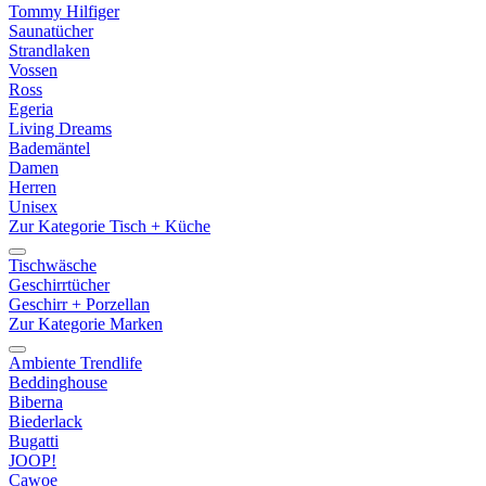
Tommy Hilfiger
Saunatücher
Strandlaken
Vossen
Ross
Egeria
Living Dreams
Bademäntel
Damen
Herren
Unisex
Zur Kategorie Tisch + Küche
Tischwäsche
Geschirrtücher
Geschirr + Porzellan
Zur Kategorie Marken
Ambiente Trendlife
Beddinghouse
Biberna
Biederlack
Bugatti
JOOP!
Cawoe