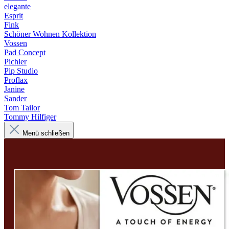
elegante
Esprit
Fink
Schöner Wohnen Kollektion
Vossen
Pad Concept
Pichler
Pip Studio
Proflax
Janine
Sander
Tom Tailor
Tommy Hilfiger
Menü schließen