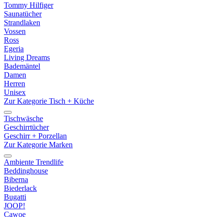
Tommy Hilfiger
Saunatücher
Strandlaken
Vossen
Ross
Egeria
Living Dreams
Bademäntel
Damen
Herren
Unisex
Zur Kategorie Tisch + Küche
Tischwäsche
Geschirrtücher
Geschirr + Porzellan
Zur Kategorie Marken
Ambiente Trendlife
Beddinghouse
Biberna
Biederlack
Bugatti
JOOP!
Cawoe