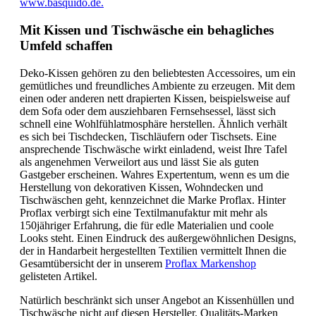
www.basquido.de.
Mit Kissen und Tischwäsche ein behagliches
Umfeld schaffen
Deko-Kissen gehören zu den beliebtesten Accessoires, um ein
gemütliches und freundliches Ambiente zu erzeugen. Mit dem
einen oder anderen nett drapierten Kissen, beispielsweise auf
dem Sofa oder dem ausziehbaren Fernsehsessel, lässt sich
schnell eine Wohlfühlatmosphäre herstellen. Ähnlich verhält
es sich bei Tischdecken, Tischläufern oder Tischsets. Eine
ansprechende Tischwäsche wirkt einladend, weist Ihre Tafel
als angenehmen Verweilort aus und lässt Sie als guten
Gastgeber erscheinen. Wahres Expertentum, wenn es um die
Herstellung von dekorativen Kissen, Wohndecken und
Tischwäschen geht, kennzeichnet die Marke Proflax. Hinter
Proflax verbirgt sich eine Textilmanufaktur mit mehr als
150jähriger Erfahrung, die für edle Materialien und coole
Looks steht. Einen Eindruck des außergewöhnlichen Designs,
der in Handarbeit hergestellten Textilien vermittelt Ihnen die
Gesamtübersicht der in unserem
Proflax Markenshop
gelisteten Artikel.
Natürlich beschränkt sich unser Angebot an Kissenhüllen und
Tischwäsche nicht auf diesen Hersteller. Qualitäts-Marken