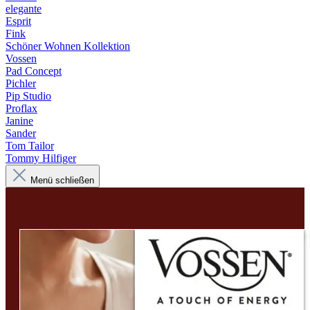
elegante
Esprit
Fink
Schöner Wohnen Kollektion
Vossen
Pad Concept
Pichler
Pip Studio
Proflax
Janine
Sander
Tom Tailor
Tommy Hilfiger
Menü schließen