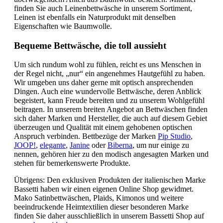
finden Sie auch Leinenbettwäsche in unserem Sortiment,
Leinen ist ebenfalls ein Naturprodukt mit denselben
Eigenschaften wie Baumwolle.
Bequeme Bettwäsche, die toll aussieht
Um sich rundum wohl zu fühlen, reicht es uns Menschen in
der Regel nicht, „nur“ ein angenehmes Hautgefühl zu haben.
Wir umgeben uns daher gerne mit optisch ansprechenden
Dingen. Auch eine wundervolle Bettwäsche, deren Anblick
begeistert, kann Freude bereiten und zu unserem Wohlgefühl
beitragen. In unserem breiten Angebot an Bettwäschen finden
sich daher Marken und Hersteller, die auch auf diesem Gebiet
überzeugen und Qualität mit einem gehobenen optischen
Anspruch verbinden. Bettbezüge der Marken
Pip Studio
,
JOOP!
,
elegante
,
Janine
oder
Biberna
, um nur einige zu
nennen, gehören hier zu den modisch angesagten Marken und
stehen für bemerkenswerte Produkte.
Übrigens: Den exklusiven Produkten der italienischen Marke
Bassetti haben wir einen eigenen Online Shop gewidmet.
Mako Satinbettwäschen, Plaids, Kimonos und weitere
beeindruckende Heimtextilien dieser besonderen Marke
finden Sie daher ausschließlich in unserem Bassetti Shop auf