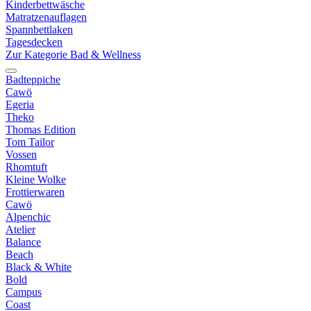
Kinderbettwäsche
Matratzenauflagen
Spannbettlaken
Tagesdecken
Zur Kategorie Bad & Wellness
Badteppiche
Cawö
Egeria
Theko
Thomas Edition
Tom Tailor
Vossen
Rhomtuft
Kleine Wolke
Frottierwaren
Cawö
Alpenchic
Atelier
Balance
Beach
Black & White
Bold
Campus
Coast