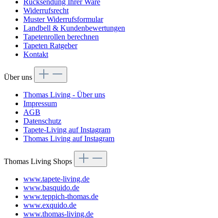
Rücksendung Ihrer Ware
Widerrufsrecht
Muster Widerrufsformular
Landbell & Kundenbewertungen
Tapetenrollen berechnen
Tapeten Ratgeber
Kontakt
Über uns
Thomas Living - Über uns
Impressum
AGB
Datenschutz
Tapete-Living auf Instagram
Thomas Living auf Instagram
Thomas Living Shops
www.tapete-living.de
www.basquido.de
www.teppich-thomas.de
www.exquido.de
www.thomas-living.de