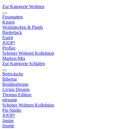
Zur Kategorie Wohnen
Fussmatten
Kissen
Wohndecken & Plaids
Biederlack
Esprit
JOOP!
Proflax
Schöner Wohnen Kollektion
Marken-Mix
Zur Kategorie Schlafen
Bettwäsche
Biberna
Beddinghouse
Living Dreams
Thomas Edition
elegante
Schöner Wohnen Kollektion
Pip Studio
JOOP!
Janine
Irisette