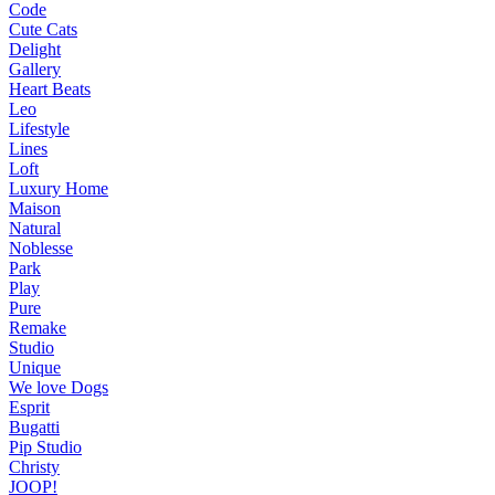
Code
Cute Cats
Delight
Gallery
Heart Beats
Leo
Lifestyle
Lines
Loft
Luxury Home
Maison
Natural
Noblesse
Park
Play
Pure
Remake
Studio
Unique
We love Dogs
Esprit
Bugatti
Pip Studio
Christy
JOOP!