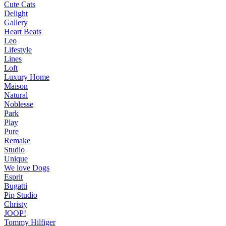
Cute Cats
Delight
Gallery
Heart Beats
Leo
Lifestyle
Lines
Loft
Luxury Home
Maison
Natural
Noblesse
Park
Play
Pure
Remake
Studio
Unique
We love Dogs
Esprit
Bugatti
Pip Studio
Christy
JOOP!
Tommy Hilfiger