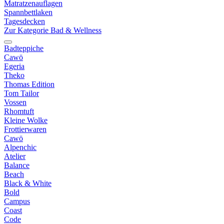
Matratzenauflagen
Spannbettlaken
Tagesdecken
Zur Kategorie Bad & Wellness
Badteppiche
Cawö
Egeria
Theko
Thomas Edition
Tom Tailor
Vossen
Rhomtuft
Kleine Wolke
Frottierwaren
Cawö
Alpenchic
Atelier
Balance
Beach
Black & White
Bold
Campus
Coast
Code