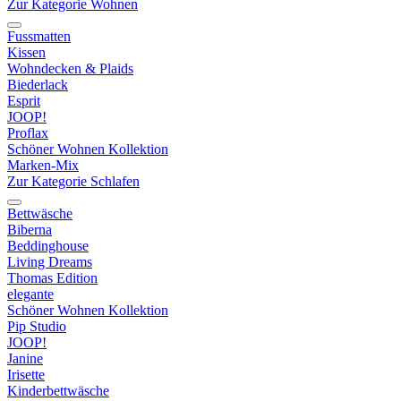
Zur Kategorie Wohnen
Fussmatten
Kissen
Wohndecken & Plaids
Biederlack
Esprit
JOOP!
Proflax
Schöner Wohnen Kollektion
Marken-Mix
Zur Kategorie Schlafen
Bettwäsche
Biberna
Beddinghouse
Living Dreams
Thomas Edition
elegante
Schöner Wohnen Kollektion
Pip Studio
JOOP!
Janine
Irisette
Kinderbettwäsche