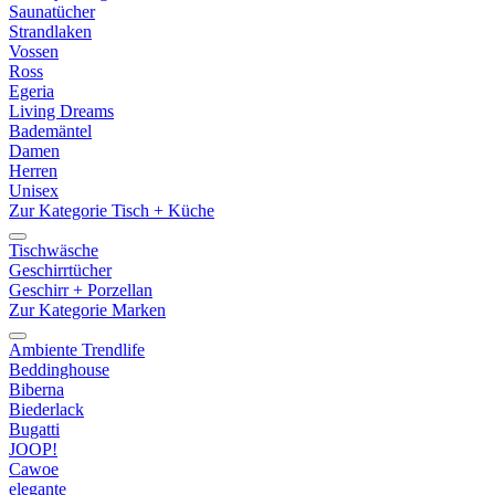
Saunatücher
Strandlaken
Vossen
Ross
Egeria
Living Dreams
Bademäntel
Damen
Herren
Unisex
Zur Kategorie Tisch + Küche
Tischwäsche
Geschirrtücher
Geschirr + Porzellan
Zur Kategorie Marken
Ambiente Trendlife
Beddinghouse
Biberna
Biederlack
Bugatti
JOOP!
Cawoe
elegante