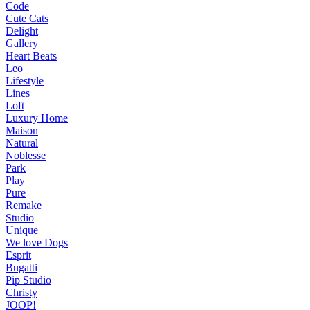
Code
Cute Cats
Delight
Gallery
Heart Beats
Leo
Lifestyle
Lines
Loft
Luxury Home
Maison
Natural
Noblesse
Park
Play
Pure
Remake
Studio
Unique
We love Dogs
Esprit
Bugatti
Pip Studio
Christy
JOOP!