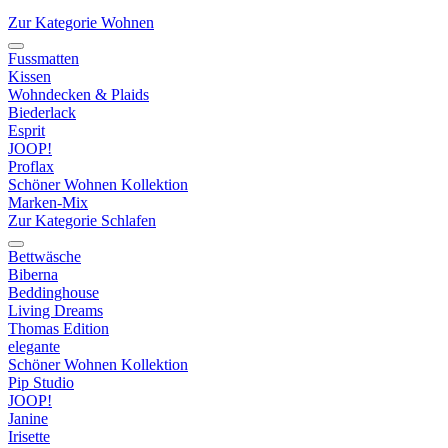
Zur Kategorie Wohnen
Fussmatten
Kissen
Wohndecken & Plaids
Biederlack
Esprit
JOOP!
Proflax
Schöner Wohnen Kollektion
Marken-Mix
Zur Kategorie Schlafen
Bettwäsche
Biberna
Beddinghouse
Living Dreams
Thomas Edition
elegante
Schöner Wohnen Kollektion
Pip Studio
JOOP!
Janine
Irisette