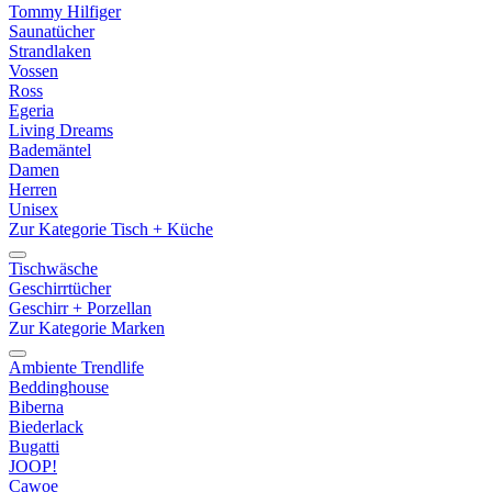
Tommy Hilfiger
Saunatücher
Strandlaken
Vossen
Ross
Egeria
Living Dreams
Bademäntel
Damen
Herren
Unisex
Zur Kategorie Tisch + Küche
Tischwäsche
Geschirrtücher
Geschirr + Porzellan
Zur Kategorie Marken
Ambiente Trendlife
Beddinghouse
Biberna
Biederlack
Bugatti
JOOP!
Cawoe