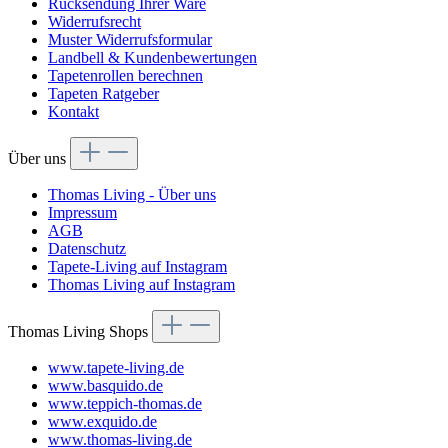
Rücksendung Ihrer Ware
Widerrufsrecht
Muster Widerrufsformular
Landbell & Kundenbewertungen
Tapetenrollen berechnen
Tapeten Ratgeber
Kontakt
Über uns
Thomas Living - Über uns
Impressum
AGB
Datenschutz
Tapete-Living auf Instagram
Thomas Living auf Instagram
Thomas Living Shops
www.tapete-living.de
www.basquido.de
www.teppich-thomas.de
www.exquido.de
www.thomas-living.de