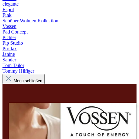
elegante
Esprit
Fink
Schöner Wohnen Kollektion
Vossen
Pad Concept
Pichler
Pip Studio
Proflax
Janine
Sander
Tom Tailor
Tommy Hilfiger
Menü schließen