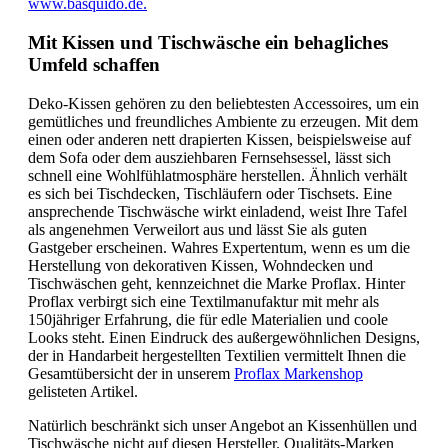
www.basquido.de.
Mit Kissen und Tischwäsche ein behagliches
Umfeld schaffen
Deko-Kissen gehören zu den beliebtesten Accessoires, um ein
gemütliches und freundliches Ambiente zu erzeugen. Mit dem
einen oder anderen nett drapierten Kissen, beispielsweise auf
dem Sofa oder dem ausziehbaren Fernsehsessel, lässt sich
schnell eine Wohlfühlatmosphäre herstellen. Ähnlich verhält
es sich bei Tischdecken, Tischläufern oder Tischsets. Eine
ansprechende Tischwäsche wirkt einladend, weist Ihre Tafel
als angenehmen Verweilort aus und lässt Sie als guten
Gastgeber erscheinen. Wahres Expertentum, wenn es um die
Herstellung von dekorativen Kissen, Wohndecken und
Tischwäschen geht, kennzeichnet die Marke Proflax. Hinter
Proflax verbirgt sich eine Textilmanufaktur mit mehr als
150jähriger Erfahrung, die für edle Materialien und coole
Looks steht. Einen Eindruck des außergewöhnlichen Designs,
der in Handarbeit hergestellten Textilien vermittelt Ihnen die
Gesamtübersicht der in unserem
Proflax Markenshop
gelisteten Artikel.
Natürlich beschränkt sich unser Angebot an Kissenhüllen und
Tischwäsche nicht auf diesen Hersteller. Qualitäts-Marken