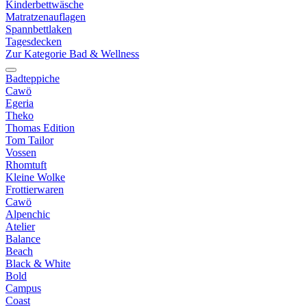
Kinderbettwäsche
Matratzenauflagen
Spannbettlaken
Tagesdecken
Zur Kategorie Bad & Wellness
Badteppiche
Cawö
Egeria
Theko
Thomas Edition
Tom Tailor
Vossen
Rhomtuft
Kleine Wolke
Frottierwaren
Cawö
Alpenchic
Atelier
Balance
Beach
Black & White
Bold
Campus
Coast