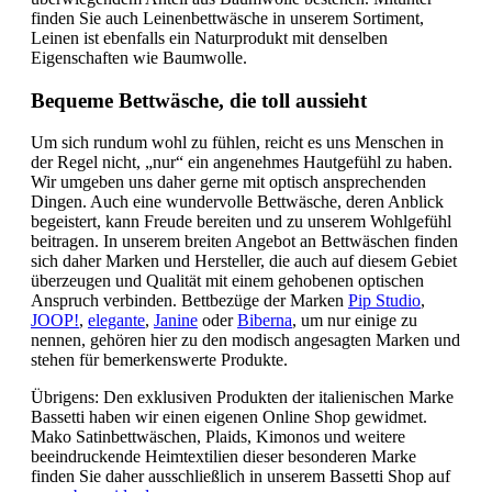
finden Sie auch Leinenbettwäsche in unserem Sortiment,
Leinen ist ebenfalls ein Naturprodukt mit denselben
Eigenschaften wie Baumwolle.
Bequeme Bettwäsche, die toll aussieht
Um sich rundum wohl zu fühlen, reicht es uns Menschen in
der Regel nicht, „nur“ ein angenehmes Hautgefühl zu haben.
Wir umgeben uns daher gerne mit optisch ansprechenden
Dingen. Auch eine wundervolle Bettwäsche, deren Anblick
begeistert, kann Freude bereiten und zu unserem Wohlgefühl
beitragen. In unserem breiten Angebot an Bettwäschen finden
sich daher Marken und Hersteller, die auch auf diesem Gebiet
überzeugen und Qualität mit einem gehobenen optischen
Anspruch verbinden. Bettbezüge der Marken
Pip Studio
,
JOOP!
,
elegante
,
Janine
oder
Biberna
, um nur einige zu
nennen, gehören hier zu den modisch angesagten Marken und
stehen für bemerkenswerte Produkte.
Übrigens: Den exklusiven Produkten der italienischen Marke
Bassetti haben wir einen eigenen Online Shop gewidmet.
Mako Satinbettwäschen, Plaids, Kimonos und weitere
beeindruckende Heimtextilien dieser besonderen Marke
finden Sie daher ausschließlich in unserem Bassetti Shop auf