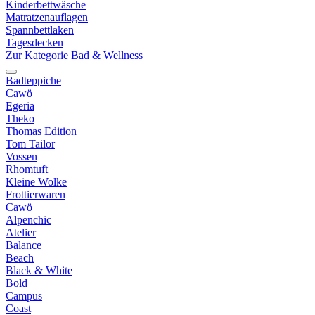
Kinderbettwäsche
Matratzenauflagen
Spannbettlaken
Tagesdecken
Zur Kategorie Bad & Wellness
Badteppiche
Cawö
Egeria
Theko
Thomas Edition
Tom Tailor
Vossen
Rhomtuft
Kleine Wolke
Frottierwaren
Cawö
Alpenchic
Atelier
Balance
Beach
Black & White
Bold
Campus
Coast