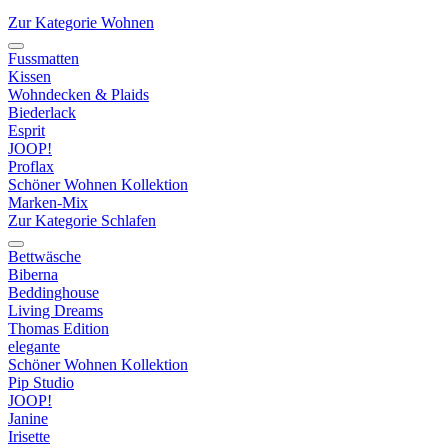
Zur Kategorie Wohnen
Fussmatten
Kissen
Wohndecken & Plaids
Biederlack
Esprit
JOOP!
Proflax
Schöner Wohnen Kollektion
Marken-Mix
Zur Kategorie Schlafen
Bettwäsche
Biberna
Beddinghouse
Living Dreams
Thomas Edition
elegante
Schöner Wohnen Kollektion
Pip Studio
JOOP!
Janine
Irisette