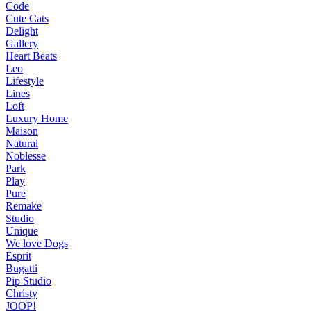
Code
Cute Cats
Delight
Gallery
Heart Beats
Leo
Lifestyle
Lines
Loft
Luxury Home
Maison
Natural
Noblesse
Park
Play
Pure
Remake
Studio
Unique
We love Dogs
Esprit
Bugatti
Pip Studio
Christy
JOOP!