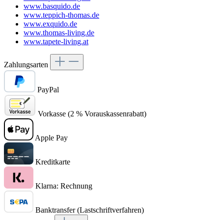
www.basquido.de
www.teppich-thomas.de
www.exquido.de
www.thomas-living.de
www.tapete-living.at
Zahlungsarten
PayPal
Vorkasse (2 % Vorauskassenrabatt)
Apple Pay
Kreditkarte
Klarna: Rechnung
Banktransfer (Lastschriftverfahren)