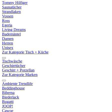
Tommy Hilfiger
Saunatücher
Strandlaken
Vossen
Ross
Egeria
Living Dreams
Bademäntel
Damen
Herren
Unisex
Zur Kategorie Tisch + Küche
Tischwäsche
Geschirrtücher
Geschirr + Porzellan
Zur Kategorie Marken
Ambiente Trendlife
Beddinghouse
Biberna
Biederlack
Bugatti
JOOP!
Cawoe