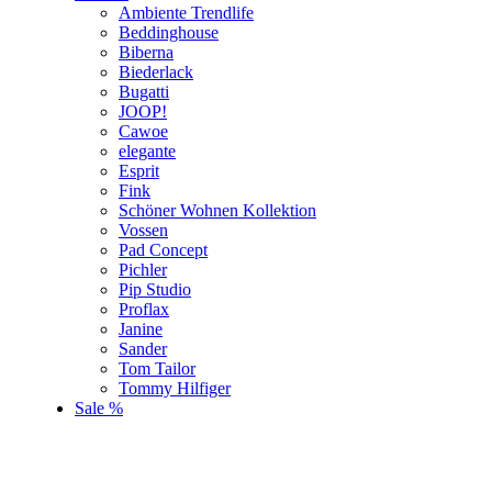
Ambiente Trendlife
Beddinghouse
Biberna
Biederlack
Bugatti
JOOP!
Cawoe
elegante
Esprit
Fink
Schöner Wohnen Kollektion
Vossen
Pad Concept
Pichler
Pip Studio
Proflax
Janine
Sander
Tom Tailor
Tommy Hilfiger
Sale %