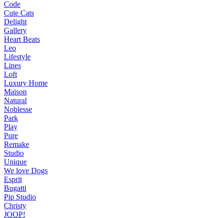
Code
Cute Cats
Delight
Gallery
Heart Beats
Leo
Lifestyle
Lines
Loft
Luxury Home
Maison
Natural
Noblesse
Park
Play
Pure
Remake
Studio
Unique
We love Dogs
Esprit
Bugatti
Pip Studio
Christy
JOOP!