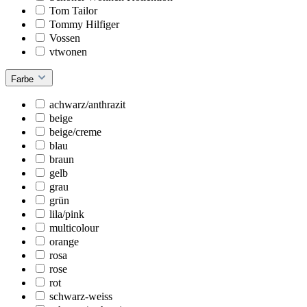
Tom Tailor
Tommy Hilfiger
Vossen
vtwonen
Farbe
achwarz/anthrazit
beige
beige/creme
blau
braun
gelb
grau
grün
lila/pink
multicolour
orange
rosa
rose
rot
schwarz-weiss