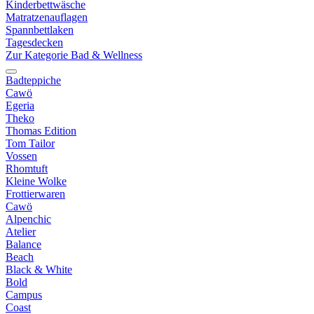
Kinderbettwäsche
Matratzenauflagen
Spannbettlaken
Tagesdecken
Zur Kategorie Bad & Wellness
Badteppiche
Cawö
Egeria
Theko
Thomas Edition
Tom Tailor
Vossen
Rhomtuft
Kleine Wolke
Frottierwaren
Cawö
Alpenchic
Atelier
Balance
Beach
Black & White
Bold
Campus
Coast