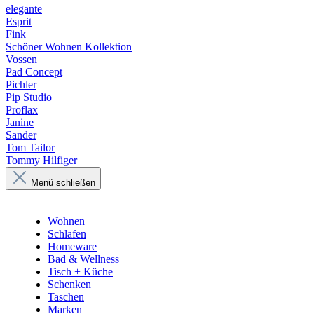
elegante
Esprit
Fink
Schöner Wohnen Kollektion
Vossen
Pad Concept
Pichler
Pip Studio
Proflax
Janine
Sander
Tom Tailor
Tommy Hilfiger
Menü schließen
Wohnen
Schlafen
Homeware
Bad & Wellness
Tisch + Küche
Schenken
Taschen
Marken