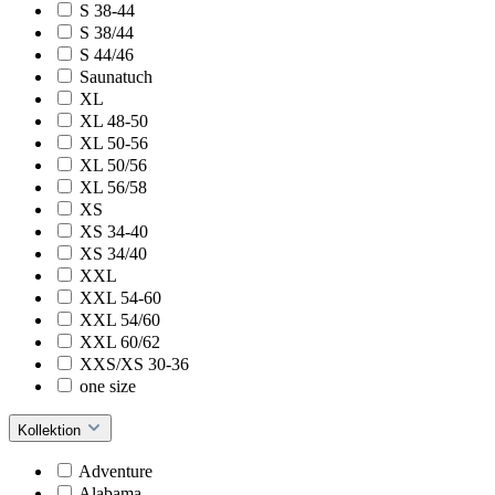
S 38-44
S 38/44
S 44/46
Saunatuch
XL
XL 48-50
XL 50-56
XL 50/56
XL 56/58
XS
XS 34-40
XS 34/40
XXL
XXL 54-60
XXL 54/60
XXL 60/62
XXS/XS 30-36
one size
Kollektion
Adventure
Alabama