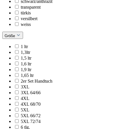
schwarz/anthrazit
transparent
türkis
versilbert
weiss
Größe
1 ltr
1,3ltr
1,5 ltr
1,6 ltr
1,9 ltr
1,65 ltr
2er Set Handtuch
3XL
3XL 64/66
4XL
4XL 68/70
5XL
5XL 66/72
5XL 72/74
6 tlg.