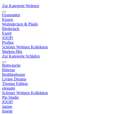
Zur Kategorie Wohnen
Fussmatten
Kissen
Wohndecken & Plaids
Biederlack
Esprit
JOOP!
Proflax
Schöner Wohnen Kollektion
Marken-Mix
Zur Kategorie Schlafen
Bettwäsche
Biberna
Beddinghouse
Living Dreams
Thomas Edition
elegante
Schöner Wohnen Kollektion
Pip Studio
JOOP!
Janine
Irisette