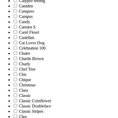
Calypso feeling
Camden
Campero
Campus
Candy
Carmen S
Carré Fleuri
Castellan
Cat Loves Dog
Celebration 100
Chalet
Charlie Brown
Charly
Chef Tree
Chic
Chique
Christmas
Clara
Classic
Classic Cornflower
Classic Doubleface
Classic Stripes
Cleo