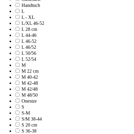
Handtuch
L
L - XL
L/XL 46-52
L 28 cm
L 44-46
L 46-52
L 46/52
L 50/56
L 52/54
M
M 22 cm
M 40-42
M 42-48
M 42/48
M 48/50
Onesize
S
S-M
S/M 38-44
S 20 cm
S 36-38