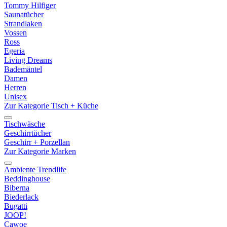
Tommy Hilfiger
Saunatücher
Strandlaken
Vossen
Ross
Egeria
Living Dreams
Bademäntel
Damen
Herren
Unisex
Zur Kategorie Tisch + Küche
Tischwäsche
Geschirrtücher
Geschirr + Porzellan
Zur Kategorie Marken
Ambiente Trendlife
Beddinghouse
Biberna
Biederlack
Bugatti
JOOP!
Cawoe