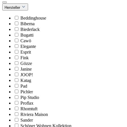
Hersteller
Beddinghouse
Biberna
Biederlack
Bugatti
Cawö
Elegante
Esprit
Fink
Gözze
Janine
JOOP!
Katag
Pad
Pichler
Pip Studio
Proflax
Rhomtuft
Riviera Maison
Sander
Schöner Wohnen Kollektion