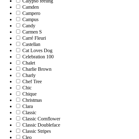
Calypso feeling
Camden
Campero
Campus
Candy
Carmen S
Carré Fleuri
Castellan
Cat Loves Dog
Celebration 100
Chalet
Charlie Brown
Charly
Chef Tree
Chic
Chique
Christmas
Clara
Classic
Classic Cornflower
Classic Doubleface
Classic Stripes
Cleo