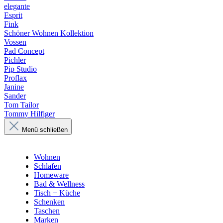
elegante
Esprit
Fink
Schöner Wohnen Kollektion
Vossen
Pad Concept
Pichler
Pip Studio
Proflax
Janine
Sander
Tom Tailor
Tommy Hilfiger
Menü schließen
Wohnen
Schlafen
Homeware
Bad & Wellness
Tisch + Küche
Schenken
Taschen
Marken