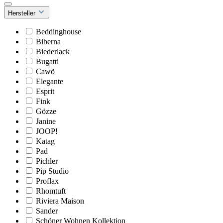
Hersteller
Beddinghouse
Biberna
Biederlack
Bugatti
Cawö
Elegante
Esprit
Fink
Gözze
Janine
JOOP!
Katag
Pad
Pichler
Pip Studio
Proflax
Rhomtuft
Riviera Maison
Sander
Schöner Wohnen Kollektion