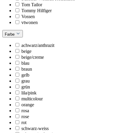
Tom Tailor
Tommy Hilfiger
Vossen
vtwonen
Farbe
achwarz/anthrazit
beige
beige/creme
blau
braun
gelb
grau
grün
lila/pink
multicolour
orange
rosa
rose
rot
schwarz-weiss