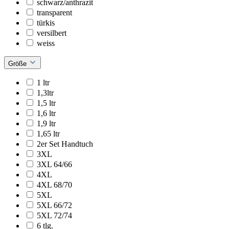
schwarz/anthrazit
transparent
türkis
versilbert
weiss
Größe
1 ltr
1,3ltr
1,5 ltr
1,6 ltr
1,9 ltr
1,65 ltr
2er Set Handtuch
3XL
3XL 64/66
4XL
4XL 68/70
5XL
5XL 66/72
5XL 72/74
6 tlg.