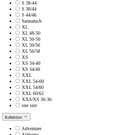
S 38-44
S 38/44
S 44/46
Saunatuch
XL
XL 48-50
XL 50-56
XL 50/56
XL 56/58
XS
XS 34-40
XS 34/40
XXL
XXL 54-60
XXL 54/60
XXL 60/62
XXS/XS 30-36
one size
Kollektion
Adventure
Alabama