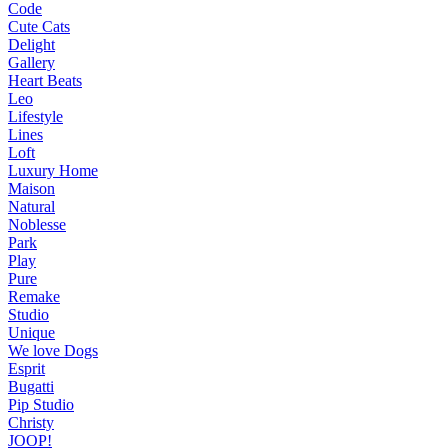
Code
Cute Cats
Delight
Gallery
Heart Beats
Leo
Lifestyle
Lines
Loft
Luxury Home
Maison
Natural
Noblesse
Park
Play
Pure
Remake
Studio
Unique
We love Dogs
Esprit
Bugatti
Pip Studio
Christy
JOOP!