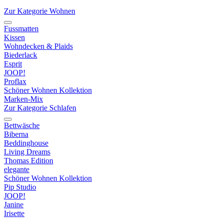
Zur Kategorie Wohnen
Fussmatten
Kissen
Wohndecken & Plaids
Biederlack
Esprit
JOOP!
Proflax
Schöner Wohnen Kollektion
Marken-Mix
Zur Kategorie Schlafen
Bettwäsche
Biberna
Beddinghouse
Living Dreams
Thomas Edition
elegante
Schöner Wohnen Kollektion
Pip Studio
JOOP!
Janine
Irisette