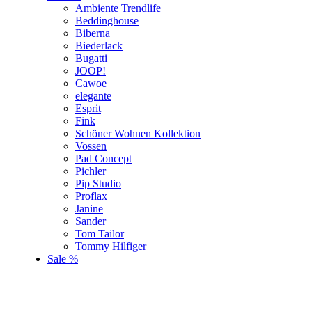
Ambiente Trendlife
Beddinghouse
Biberna
Biederlack
Bugatti
JOOP!
Cawoe
elegante
Esprit
Fink
Schöner Wohnen Kollektion
Vossen
Pad Concept
Pichler
Pip Studio
Proflax
Janine
Sander
Tom Tailor
Tommy Hilfiger
Sale %