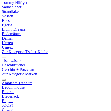
Tommy Hilfiger
Saunatücher
Strandlaken
Vossen
Ross
Egeria
Living Dreams
Bademäntel
Damen
Herren
Unisex
Zur Kategorie Tisch + Küche
Tischwäsche
Geschirrtücher
Geschirr + Porzellan
Zur Kategorie Marken
Ambiente Trendlife
Beddinghouse
Biberna
Biederlack
Bugatti
JOOP!
Cawoe