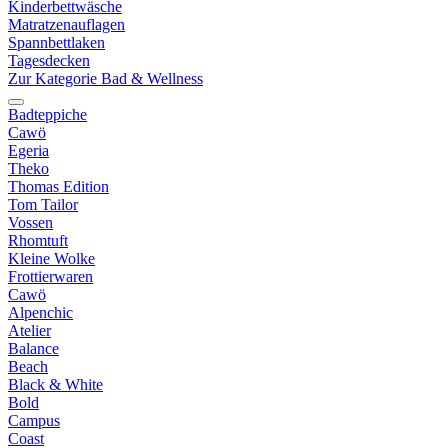
Kinderbettwäsche
Matratzenauflagen
Spannbettlaken
Tagesdecken
Zur Kategorie Bad & Wellness
Badteppiche
Cawö
Egeria
Theko
Thomas Edition
Tom Tailor
Vossen
Rhomtuft
Kleine Wolke
Frottierwaren
Cawö
Alpenchic
Atelier
Balance
Beach
Black & White
Bold
Campus
Coast