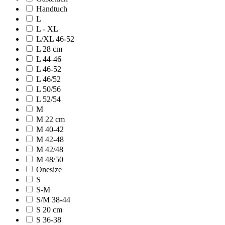
Handtuch
L
L - XL
L/XL 46-52
L 28 cm
L 44-46
L 46-52
L 46/52
L 50/56
L 52/54
M
M 22 cm
M 40-42
M 42-48
M 42/48
M 48/50
Onesize
S
S-M
S/M 38-44
S 20 cm
S 36-38